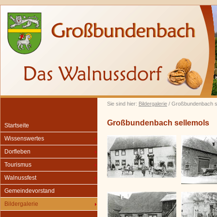
Sie sind hier:
Bildergalerie
/ Großbundenbach s
Großbundenbach sellemols
Startseite
Wissenswertes
Dorfleben
Tourismus
Walnussfest
Gemeindevorstand
Bildergalerie