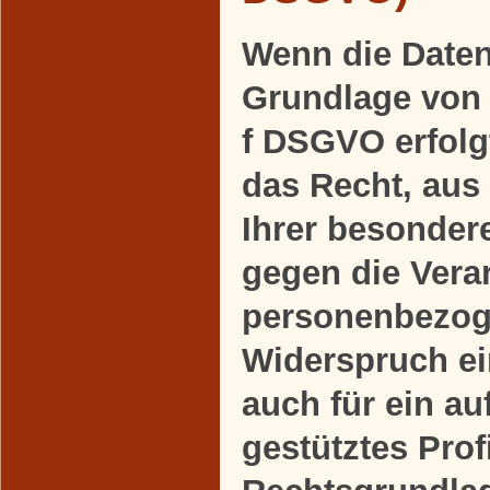
Wenn die Daten
Grundlage von A
f DSGVO erfolgt
das Recht, aus
Ihrer besonder
gegen die Verar
personenbezog
Widerspruch ein
auch für ein a
gestütztes Profi