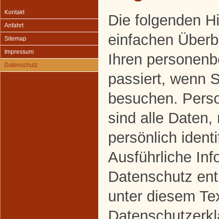
Kontakt
Die folgenden H
Anfahrt
einfachen Überbl
Sitemap
Impressum
Ihren personen
Datenschutz
passiert, wenn 
besuchen. Pers
sind alle Daten,
persönlich ident
Ausführliche In
Datenschutz en
unter diesem Te
Datenschutzerkl