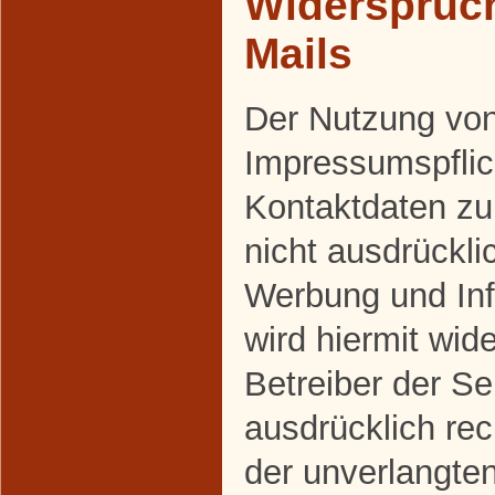
Widerspruc
Mails
Der Nutzung vo
Impressumspflich
Kontaktdaten z
nicht ausdrückli
Werbung und Inf
wird hiermit wid
Betreiber der Se
ausdrücklich rec
der unverlangte