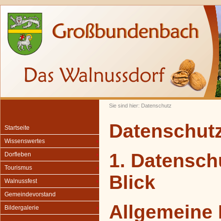
Sie sind hier: Datenschutz
Datenschut
Startseite
Wissenswertes
1. Datensch
Dorfleben
Tourismus
Blick
Walnussfest
Gemeindevorstand
Allgemeine 
Bildergalerie