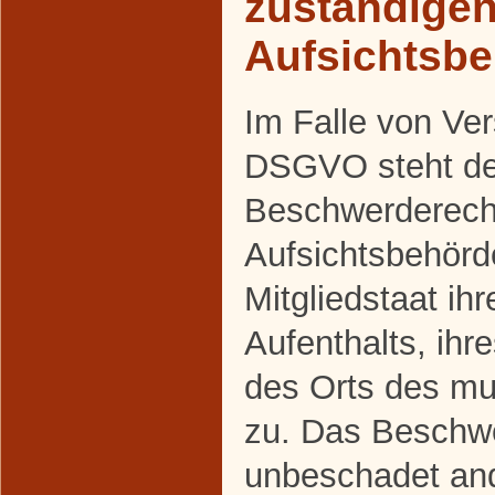
zuständige
Aufsichtsb
Im Falle von Ve
DSGVO steht den
Beschwerderecht
Aufsichtsbehörd
Mitgliedstaat ih
Aufenthalts, ihr
des Orts des m
zu. Das Beschwe
unbeschadet and