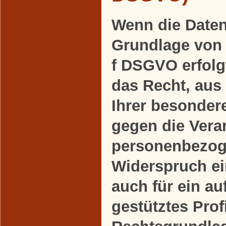
Wenn die Daten
Grundlage von A
f DSGVO erfolgt
das Recht, aus
Ihrer besonder
gegen die Verar
personenbezog
Widerspruch ein
auch für ein a
gestütztes Profi