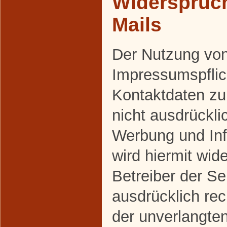
Widerspruc
Mails
Der Nutzung vo
Impressumspflich
Kontaktdaten z
nicht ausdrückli
Werbung und Inf
wird hiermit wid
Betreiber der Se
ausdrücklich rec
der unverlangte