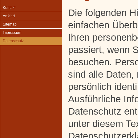
Kontakt
Die folgenden H
Anfahrt
einfachen Überbl
Sitemap
Impressum
Ihren personen
Datenschutz
passiert, wenn 
besuchen. Pers
sind alle Daten,
persönlich ident
Ausführliche In
Datenschutz en
unter diesem Te
Datenschutzerkl