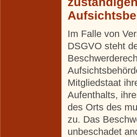
zuständige
Aufsichtsb
Im Falle von Ve
DSGVO steht den
Beschwerderecht
Aufsichtsbehörd
Mitgliedstaat ih
Aufenthalts, ihr
des Orts des m
zu. Das Beschwe
unbeschadet and