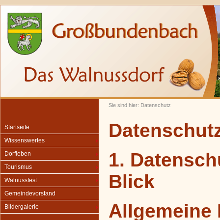
Sie sind hier: Datenschutz
Datenschut
Startseite
Wissenswertes
1. Datensch
Dorfleben
Tourismus
Blick
Walnussfest
Gemeindevorstand
Allgemeine 
Bildergalerie