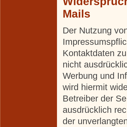
Widerspruc
Mails
Der Nutzung vo
Impressumspflich
Kontaktdaten z
nicht ausdrückli
Werbung und Inf
wird hiermit wid
Betreiber der Se
ausdrücklich rec
der unverlangte