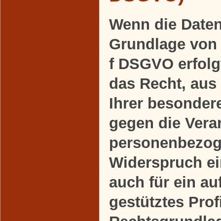
Wenn die Daten
Grundlage von A
f DSGVO erfolgt
das Recht, aus
Ihrer besonder
gegen die Verar
personenbezog
Widerspruch ein
auch für ein a
gestütztes Profi