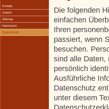
Kontakt
Die folgenden H
Anfahrt
einfachen Überbl
Sitemap
Impressum
Ihren personen
Datenschutz
passiert, wenn 
besuchen. Pers
sind alle Daten,
persönlich ident
Ausführliche In
Datenschutz en
unter diesem Te
Datenschutzerkl