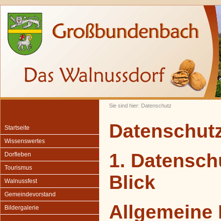
Sie sind hier: Datenschutz
Datenschut
Startseite
Wissenswertes
1. Datensch
Dorfleben
Tourismus
Blick
Walnussfest
Gemeindevorstand
Allgemeine 
Bildergalerie