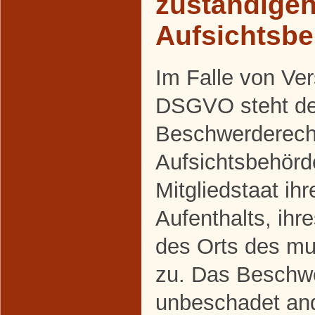
zuständige
Aufsichtsb
Im Falle von Ve
DSGVO steht den
Beschwerderecht
Aufsichtsbehörd
Mitgliedstaat ih
Aufenthalts, ihr
des Orts des m
zu. Das Beschwe
unbeschadet and