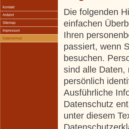
Kontakt
Die folgenden H
Anfahrt
einfachen Überbl
Sitemap
Impressum
Ihren personen
Datenschutz
passiert, wenn 
besuchen. Pers
sind alle Daten,
persönlich ident
Ausführliche In
Datenschutz en
unter diesem Te
Datenschutzerkl