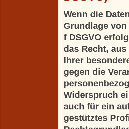
Wenn die Daten
Grundlage von A
f DSGVO erfolgt
das Recht, aus
Ihrer besonder
gegen die Verar
personenbezog
Widerspruch ein
auch für ein a
gestütztes Profi