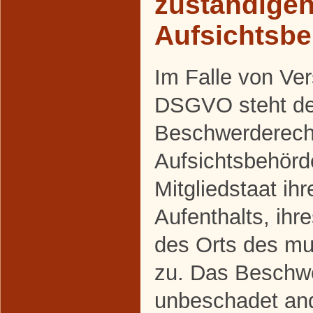
zuständige
Aufsichtsb
Im Falle von Ve
DSGVO steht den
Beschwerderecht
Aufsichtsbehörd
Mitgliedstaat ih
Aufenthalts, ihr
des Orts des m
zu. Das Beschwe
unbeschadet and