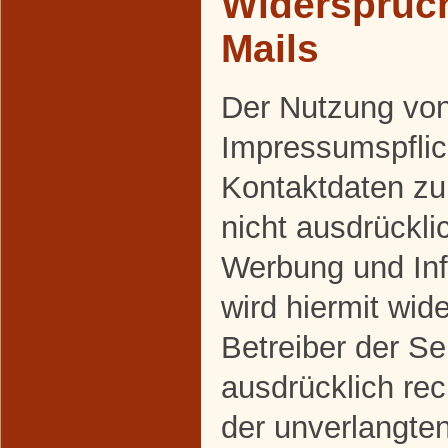
Widerspruc
Mails
Der Nutzung vo
Impressumspflich
Kontaktdaten z
nicht ausdrückli
Werbung und Inf
wird hiermit wid
Betreiber der Se
ausdrücklich rec
der unverlangte