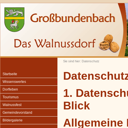
Sie sind hier: Datenschutz
Datenschut
Startseite
Wissenswertes
1. Datensch
Dorfleben
Tourismus
Blick
Walnussfest
Gemeindevorstand
Allgemeine 
Bildergalerie