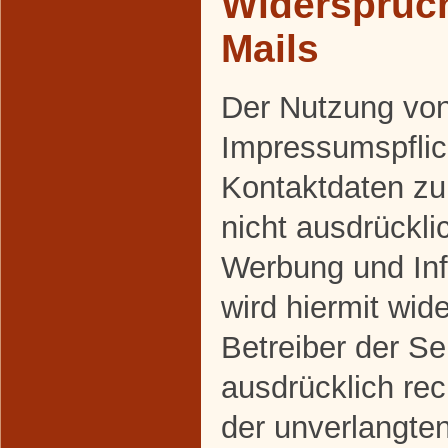
Widerspruc
Mails
Der Nutzung vo
Impressumspflich
Kontaktdaten z
nicht ausdrückli
Werbung und Inf
wird hiermit wid
Betreiber der Se
ausdrücklich rec
der unverlangte