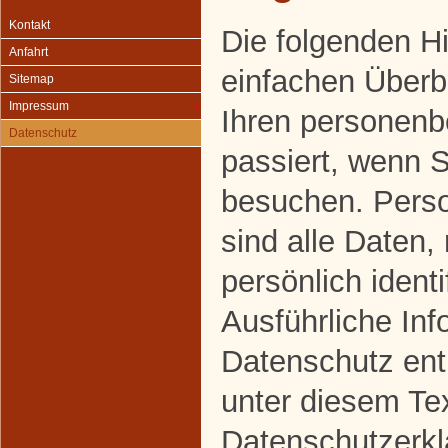
Kontakt
Die folgenden H
Anfahrt
einfachen Überbl
Sitemap
Impressum
Ihren personen
Datenschutz
passiert, wenn 
besuchen. Pers
sind alle Daten,
persönlich ident
Ausführliche In
Datenschutz en
unter diesem Te
Datenschutzerkl