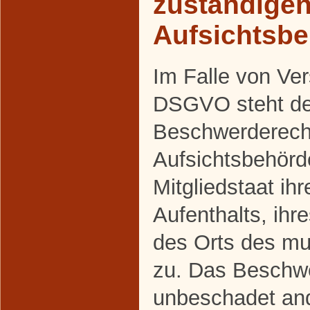
zuständige
Aufsichtsb
Im Falle von Ve
DSGVO steht den
Beschwerderecht
Aufsichtsbehörd
Mitgliedstaat ih
Aufenthalts, ihr
des Orts des m
zu. Das Beschwe
unbeschadet and