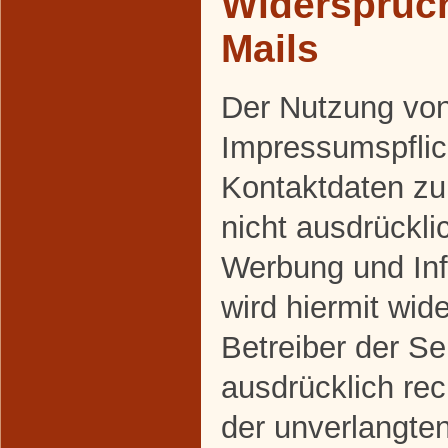
Widerspruc
Mails
Der Nutzung vo
Impressumspflich
Kontaktdaten z
nicht ausdrückli
Werbung und Inf
wird hiermit wid
Betreiber der Se
ausdrücklich rec
der unverlangte