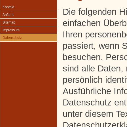
Kontakt
Die folgenden H
Anfahrt
einfachen Überbl
Sitemap
Impressum
Ihren personen
Datenschutz
passiert, wenn 
besuchen. Pers
sind alle Daten,
persönlich ident
Ausführliche In
Datenschutz en
unter diesem Te
Datenschutzerkl