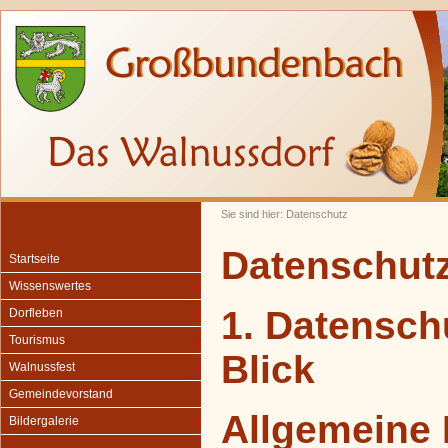
Sie sind hier: Datenschutz
Datenschut
Startseite
Wissenswertes
1. Datensch
Dorfleben
Tourismus
Blick
Walnussfest
Gemeindevorstand
Allgemeine 
Bildergalerie