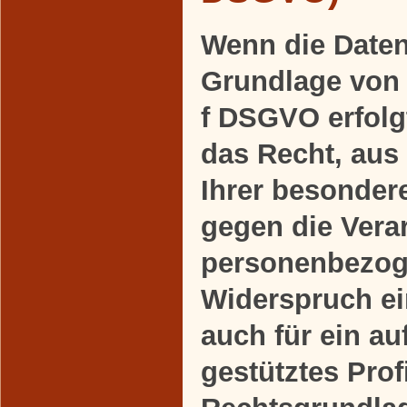
Wenn die Daten
Grundlage von A
f DSGVO erfolgt
das Recht, aus
Ihrer besonder
gegen die Verar
personenbezog
Widerspruch ein
auch für ein a
gestütztes Profi