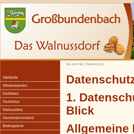
Sie sind hier: Datenschutz
Datenschut
Startseite
Wissenswertes
1. Datensch
Dorfleben
Tourismus
Blick
Walnussfest
Gemeindevorstand
Allgemeine 
Bildergalerie