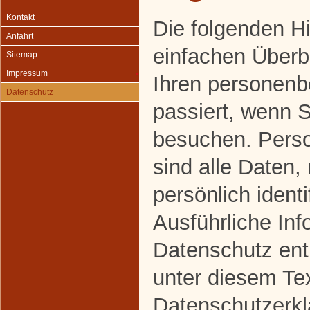
Kontakt
Die folgenden H
Anfahrt
einfachen Überbl
Sitemap
Impressum
Ihren personen
Datenschutz
passiert, wenn 
besuchen. Pers
sind alle Daten,
persönlich ident
Ausführliche In
Datenschutz en
unter diesem Te
Datenschutzerkl