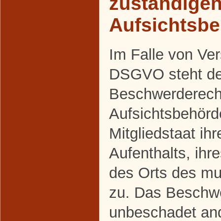
zuständige
Aufsichtsb
Im Falle von Ve
DSGVO steht den
Beschwerderecht
Aufsichtsbehörd
Mitgliedstaat ih
Aufenthalts, ihr
des Orts des m
zu. Das Beschwe
unbeschadet and