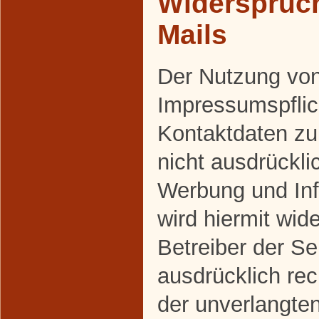
Widerspruc
Mails
Der Nutzung vo
Impressumspflich
Kontaktdaten z
nicht ausdrückli
Werbung und Inf
wird hiermit wid
Betreiber der Se
ausdrücklich rec
der unverlangte