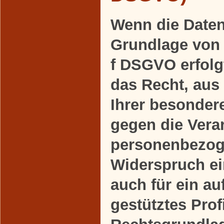
Wenn die Daten
Grundlage von A
f DSGVO erfolgt
das Recht, aus
Ihrer besonder
gegen die Verar
personenbezog
Widerspruch ein
auch für ein a
gestütztes Profi