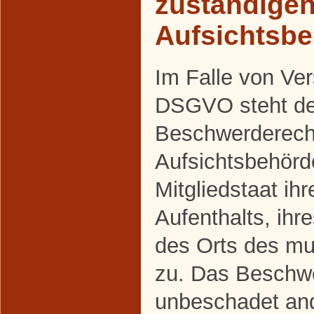
zuständige
Aufsichtsb
Im Falle von Ve
DSGVO steht den
Beschwerderecht
Aufsichtsbehörd
Mitgliedstaat ih
Aufenthalts, ihr
des Orts des m
zu. Das Beschwe
unbeschadet and