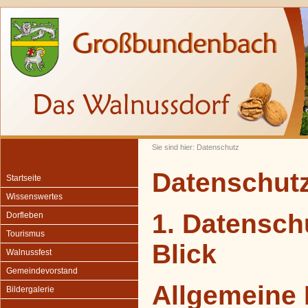
Sie sind hier: Datenschutz
Datenschut
Startseite
Wissenswertes
1. Datensch
Dorfleben
Tourismus
Blick
Walnussfest
Gemeindevorstand
Allgemeine 
Bildergalerie