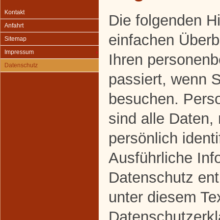
Kontakt
Die folgenden H
Anfahrt
einfachen Überbl
Sitemap
Impressum
Ihren personen
Datenschutz
passiert, wenn 
besuchen. Pers
sind alle Daten,
persönlich ident
Ausführliche In
Datenschutz en
unter diesem Te
Datenschutzerkl