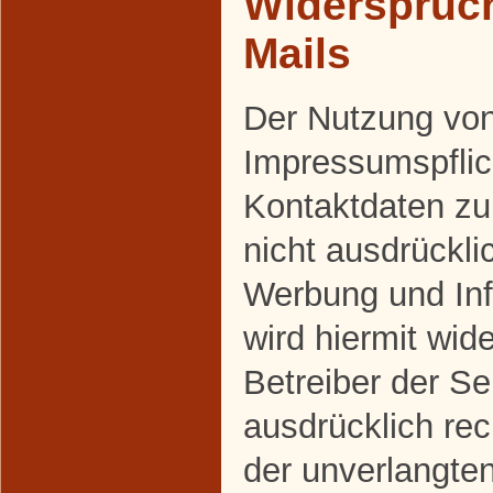
Widerspruc
Mails
Der Nutzung vo
Impressumspflich
Kontaktdaten z
nicht ausdrückli
Werbung und Inf
wird hiermit wid
Betreiber der Se
ausdrücklich rec
der unverlangte