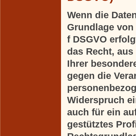
Wenn die Daten
Grundlage von A
f DSGVO erfolgt
das Recht, aus
Ihrer besonder
gegen die Verar
personenbezog
Widerspruch ein
auch für ein a
gestütztes Profi