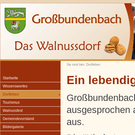
Sie sind hier: Dorfleben
Ein lebendig
Startseite
Wissenswertes
Dorfleben
Großbundenbach
Tourismus
ausgesprochen 
Walnussfest
aus.
Gemeindevorstand
Bildergalerie