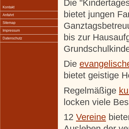
Die "Kindertage
Kontakt
bietet jungen F
Anfahrt
Ganztagsbetreuun
Sitemap
Impressum
bis zur Hausauf
Datenschutz
Grundschulkinde
Die
evangelisch
bietet geistige 
Regelmäßige
ku
locken viele Be
12
Vereine
biete
Ausleben der ve