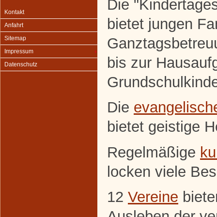
Die "Kindertage
Kontakt
bietet jungen F
Anfahrt
Ganztagsbetreuun
Sitemap
Impressum
bis zur Hausauf
Datenschutz
Grundschulkinde
Die
evangelisch
bietet geistige 
Regelmäßige
ku
locken viele Be
12
Vereine
biete
Ausleben der ve