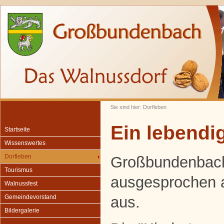
Sie sind hier: Dorfleben
Ein lebendig
Startseite
Wissenswertes
Dorfleben
Großbundenbach
Tourismus
ausgesprochen 
Walnussfest
aus.
Gemeindevorstand
Bildergalerie