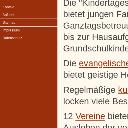
Die "Kindertage
Kontakt
bietet jungen F
Anfahrt
Ganztagsbetreuun
Sitemap
Impressum
bis zur Hausauf
Datenschutz
Grundschulkinde
Die
evangelisch
bietet geistige 
Regelmäßige
ku
locken viele Be
12
Vereine
biete
Ausleben der ve