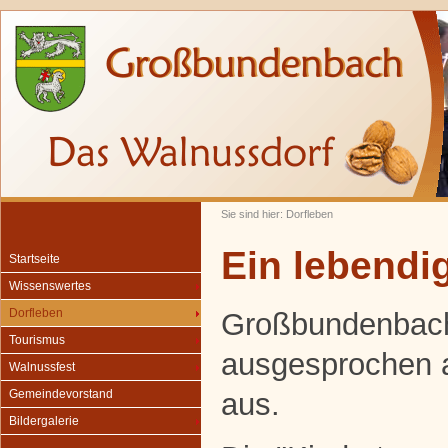
Sie sind hier: Dorfleben
Ein lebendig
Startseite
Wissenswertes
Dorfleben
Großbundenbach
Tourismus
ausgesprochen 
Walnussfest
aus.
Gemeindevorstand
Bildergalerie