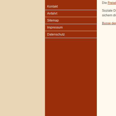
Die
Freiw
Kontakt
Soziale D
Anfahrt
sichern d
Sitemap
Busse de
Impressum
Datenschutz