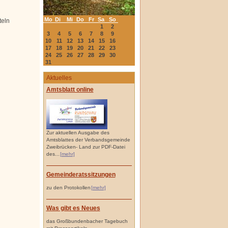
Mo
Di
Mi
Do
Fr
Sa
So
teln
1
2
3
4
5
6
7
8
9
10
11
12
13
14
15
16
17
18
19
20
21
22
23
24
25
26
27
28
29
30
31
Aktuelles
Amtsblatt online
Zur aktuellen Ausgabe des
Amtsblattes der Verbandsgemeinde
Zweibrücken- Land zur PDF-Datei
des...
[mehr]
Gemeinderatssitzungen
zu den Protokollen
[mehr]
Was gibt es Neues
das Großbundenbacher Tagebuch