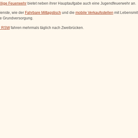
illige Feuerwehr
bietet neben ihrer Hauptaufgabe auch eine Jugendfeuerwehr an.
ienste, wie der
Fahrbare Mittagstisch
und die
mobile Verkaufsstellen
mit Lebensmit
ie Grundversorgung.
r RSW
fahren mehrmals täglich nach Zweibrücken.