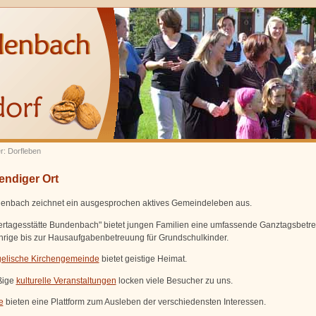
er: Dorfleben
endiger Ort
nbach zeichnet ein ausgesprochen aktives Gemeindeleben aus.
ertagesstätte Bundenbach" bietet jungen Familien eine umfassende Ganztagsbetre
ährige bis zur Hausaufgabenbetreuung für Grundschulkinder.
elische Kirchengemeinde
bietet geistige Heimat.
ßige
kulturelle Veranstaltungen
locken viele Besucher zu uns.
e
bieten eine Plattform zum Ausleben der verschiedensten Interessen.