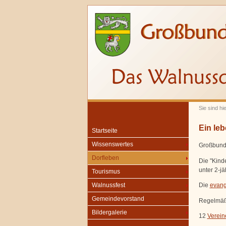
Sie sind hi
Ein leb
Startseite
Wissenswertes
Großbunde
Dorfleben
Die "Kind
unter 2-j
Tourismus
Die
evang
Walnussfest
Gemeindevorstand
Regelmä
Bildergalerie
12
Verein