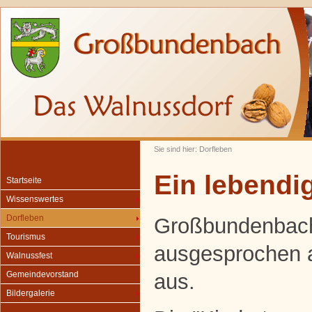
Sie sind hier: Dorfleben
Ein lebendig
Startseite
Wissenswertes
Dorfleben
Großbundenbach
Tourismus
ausgesprochen 
Walnussfest
aus.
Gemeindevorstand
Bildergalerie