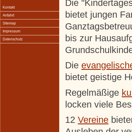
Die "Kindertage
Kontakt
bietet jungen F
Anfahrt
Ganztagsbetreuun
Sitemap
Impressum
bis zur Hausauf
Datenschutz
Grundschulkinde
Die
evangelisch
bietet geistige 
Regelmäßige
ku
locken viele Be
12
Vereine
biete
Ausleben der ve