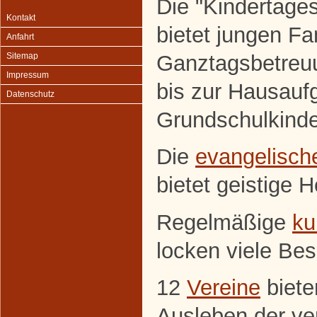
Die "Kindertage
Kontakt
bietet jungen F
Anfahrt
Ganztagsbetreuun
Sitemap
Impressum
bis zur Hausauf
Datenschutz
Grundschulkinde
Die
evangelisch
bietet geistige 
Regelmäßige
ku
locken viele Be
12
Vereine
biete
Ausleben der ve