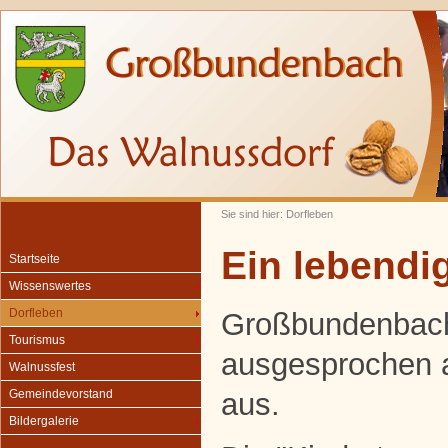
Sie sind hier: Dorfleben
Ein lebendig
Startseite
Wissenswertes
Dorfleben
Großbundenbach
Tourismus
ausgesprochen 
Walnussfest
aus.
Gemeindevorstand
Bildergalerie