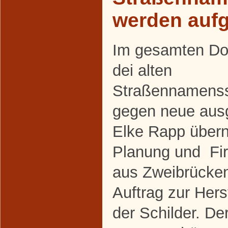
werden aufg
Im gesamten Do
dei alten
Straßennamenss
gegen neue aus
Elke Rapp über
Planung und Fi
aus Zweibrücke
Auftrag zur Her
der Schilder. De