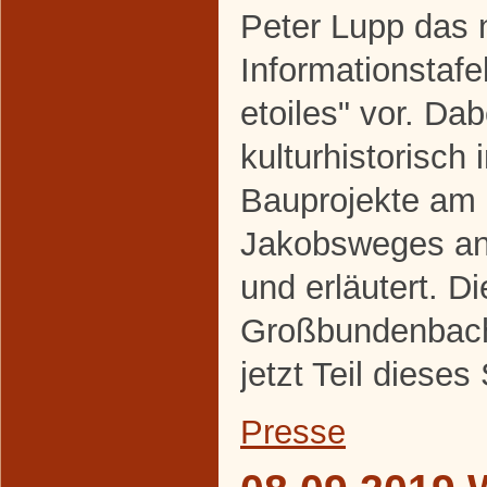
Peter Lupp das 
Informationstaf
etoiles" vor. Da
kulturhistorisch 
Bauprojekte am
Jakobsweges an
und erläutert. Di
Großbundenbache
jetzt Teil diese
Presse