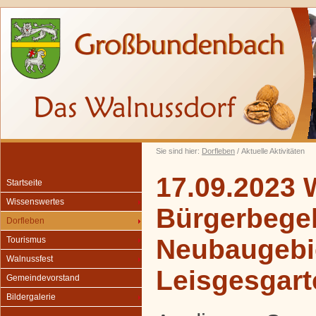
Sie sind hier:
Dorfleben
/ Aktuelle Aktivitäten
17.09.2023 
Startseite
Wissenswertes
Bürgerbegeh
Dorfleben
Neubaugebi
Tourismus
Walnussfest
Leisgesgart
Gemeindevorstand
Bildergalerie