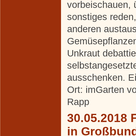
vorbeischauen, 
sonstiges reden,
anderen austaus
Gemüsepflanze
Unkraut debattie
selbstangesetzt
ausschenken. Ei
Ort: imGarten v
Rapp
30.05.2018 
in Großbun