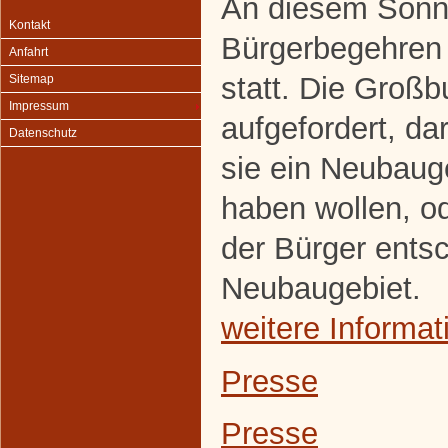
An diesem Sonnt
Kontakt
Bürgerbegehren
Anfahrt
statt. Die Groß
Sitemap
Impressum
aufgefordert, d
Datenschutz
sie ein Neubaug
haben wollen, od
der Bürger entsc
Neubaugebiet.
weitere Informat
Presse
Presse