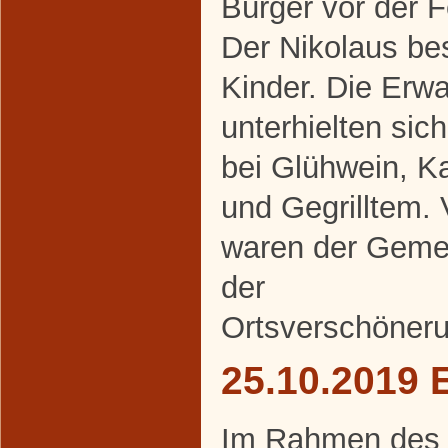
Bürger vor der 
Der Nikolaus be
Kinder. Die Erw
unterhielten sic
bei Glühwein, K
und Gegrilltem. 
waren der Geme
der
Ortsverschöneru
25.10.2019 
Im Rahmen des al