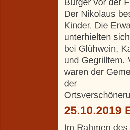
Bürger vor der 
Der Nikolaus be
Kinder. Die Erw
unterhielten sic
bei Glühwein, K
und Gegrilltem. 
waren der Geme
der
Ortsverschöneru
25.10.2019 
Im Rahmen des al