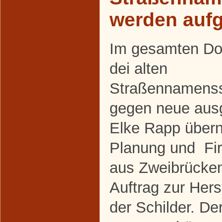
werden aufg
Im gesamten Do
dei alten
Straßennamenss
gegen neue aus
Elke Rapp über
Planung und Fi
aus Zweibrücke
Auftrag zur Her
der Schilder. De