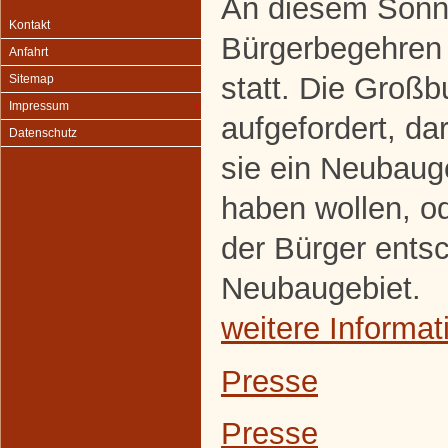
An diesem Sonnt
Kontakt
Bürgerbegehren
Anfahrt
statt. Die Groß
Sitemap
Impressum
aufgefordert, d
Datenschutz
sie ein Neubaug
haben wollen, od
der Bürger entsc
Neubaugebiet.
weitere Informat
Presse
Presse