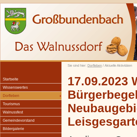
Sie sind hier:
Dorfleben
/ Aktuelle Aktivitäten
17.09.2023 
Startseite
Wissenswertes
Bürgerbegeh
Dorfleben
Neubaugebi
Tourismus
Walnussfest
Leisgesgart
Gemeindevorstand
Bildergalerie