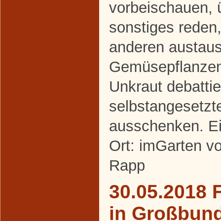
vorbeischauen, 
sonstiges reden,
anderen austaus
Gemüsepflanze
Unkraut debattie
selbstangesetzt
ausschenken. Ei
Ort: imGarten v
Rapp
30.05.2018 
in Großbun