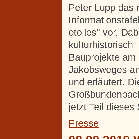
Peter Lupp das 
Informationstaf
etoiles" vor. Da
kulturhistorisch 
Bauprojekte am
Jakobsweges an
und erläutert. Di
Großbundenbache
jetzt Teil diese
Presse