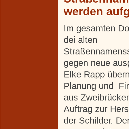
werden aufg
Im gesamten Do
dei alten
Straßennamenss
gegen neue aus
Elke Rapp über
Planung und Fi
aus Zweibrücke
Auftrag zur Her
der Schilder. De