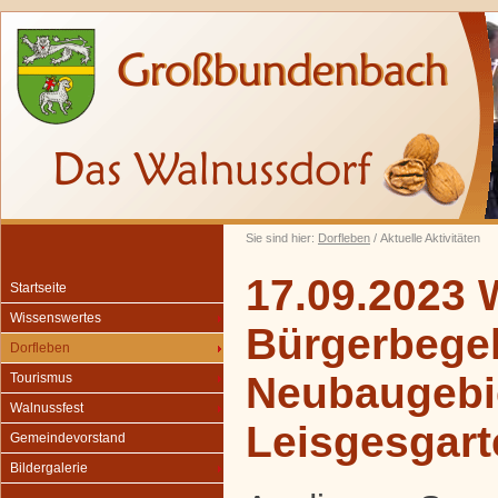
Sie sind hier:
Dorfleben
/ Aktuelle Aktivitäten
17.09.2023 
Startseite
Wissenswertes
Bürgerbegeh
Dorfleben
Neubaugebi
Tourismus
Walnussfest
Leisgesgart
Gemeindevorstand
Bildergalerie