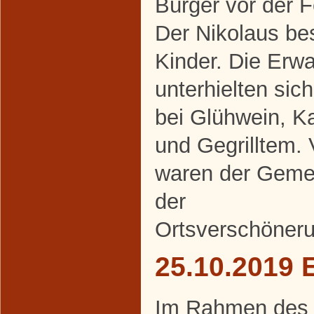
Bürger vor der 
Der Nikolaus be
Kinder. Die Erw
unterhielten sic
bei Glühwein, K
und Gegrilltem. 
waren der Geme
der
Ortsverschöneru
25.10.2019 
Im Rahmen des al