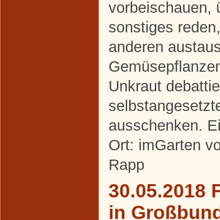
vorbeischauen, 
sonstiges reden,
anderen austaus
Gemüsepflanze
Unkraut debattie
selbstangesetzt
ausschenken. Ei
Ort: imGarten v
Rapp
30.05.2018 
in Großbun