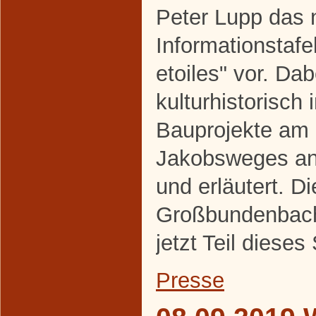
Peter Lupp das 
Informationstaf
etoiles" vor. Da
kulturhistorisch 
Bauprojekte am
Jakobsweges an
und erläutert. Di
Großbundenbache
jetzt Teil diese
Presse