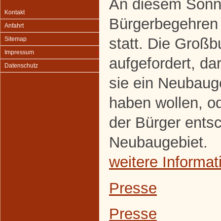
An diesem Sonnt
Kontakt
Bürgerbegehren
Anfahrt
statt. Die Groß
Sitemap
Impressum
aufgefordert, d
Datenschutz
sie ein Neubaug
haben wollen, od
der Bürger entsc
Neubaugebiet.
weitere Informat
Presse
Presse