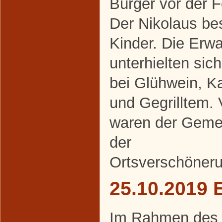
Bürger vor der 
Der Nikolaus be
Kinder. Die Erw
unterhielten sic
bei Glühwein, K
und Gegrilltem. 
waren der Geme
der
Ortsverschöneru
25.10.2019 
Im Rahmen des al