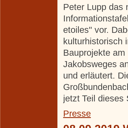
Peter Lupp das 
Informationstaf
etoiles" vor. Da
kulturhistorisch 
Bauprojekte am
Jakobsweges an
und erläutert. Di
Großbundenbache
jetzt Teil diese
Presse