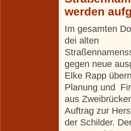
werden aufg
Im gesamten Do
dei alten
Straßennamenss
gegen neue aus
Elke Rapp über
Planung und Fi
aus Zweibrücke
Auftrag zur Her
der Schilder. De