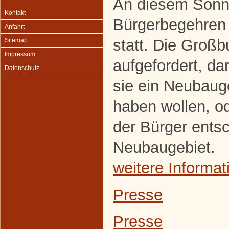
An diesem Sonnt
Kontakt
Bürgerbegehren
Anfahrt
statt. Die Groß
Sitemap
Impressum
aufgefordert, d
Datenschutz
sie ein Neubaug
haben wollen, od
der Bürger entsc
Neubaugebiet.
weitere Informat
Presse
Presse