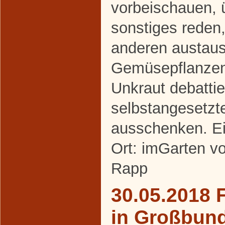
vorbeischauen, 
sonstiges reden,
anderen austaus
Gemüsepflanze
Unkraut debattie
selbstangesetzt
ausschenken. Ei
Ort: imGarten v
Rapp
30.05.2018 
in Großbun