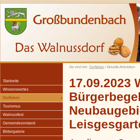
Sie sind hier:
Dorfleben
/ Aktuelle Aktivitäten
17.09.2023 
Startseite
Wissenswertes
Bürgerbegeh
Dorfleben
Neubaugebi
Tourismus
Walnussfest
Leisgesgart
Gemeindevorstand
Bildergalerie