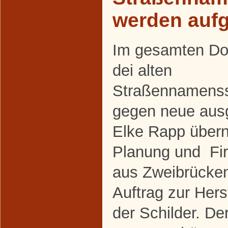
werden aufg
Im gesamten Do
dei alten
Straßennamenss
gegen neue aus
Elke Rapp über
Planung und Fi
aus Zweibrücke
Auftrag zur Her
der Schilder. De