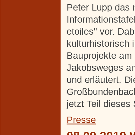
Peter Lupp das 
Informationstaf
etoiles" vor. Da
kulturhistorisch 
Bauprojekte am
Jakobsweges an
und erläutert. Di
Großbundenbache
jetzt Teil diese
Presse