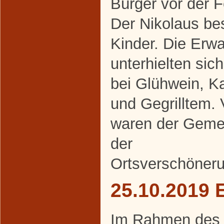
Bürger vor der 
Der Nikolaus be
Kinder. Die Erw
unterhielten sic
bei Glühwein, K
und Gegrilltem. 
waren der Geme
der
Ortsverschöneru
25.10.2019 
Im Rahmen des al