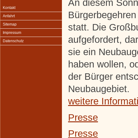
An diesem Sonnt
Kontakt
Bürgerbegehren
Anfahrt
statt. Die Groß
Sitemap
Impressum
aufgefordert, d
Datenschutz
sie ein Neubaug
haben wollen, od
der Bürger entsc
Neubaugebiet.
weitere Informat
Presse
Presse