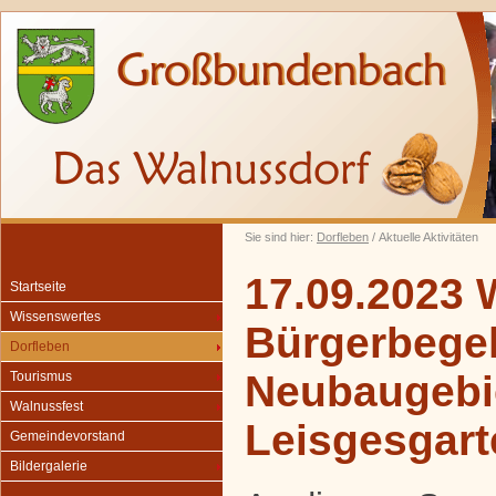
Sie sind hier:
Dorfleben
/ Aktuelle Aktivitäten
17.09.2023 
Startseite
Wissenswertes
Bürgerbegeh
Dorfleben
Neubaugebi
Tourismus
Walnussfest
Leisgesgart
Gemeindevorstand
Bildergalerie