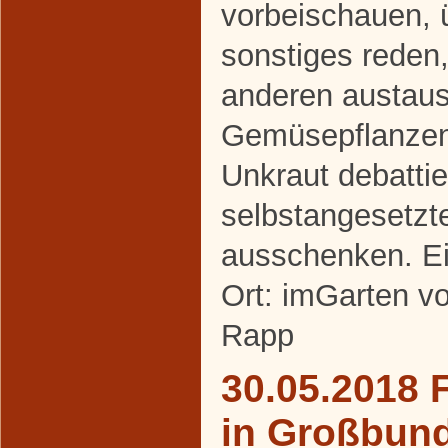
vorbeischauen, 
sonstiges reden,
anderen austaus
Gemüsepflanze
Unkraut debattie
selbstangesetzt
ausschenken. Ei
Ort: imGarten v
Rapp
30.05.2018 
in Großbun