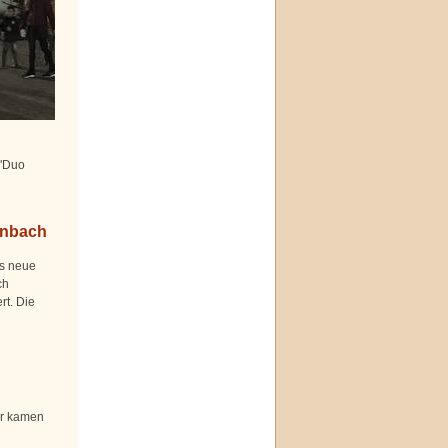
 "Duo
enbach
as neue
ch
rt. Die
er kamen