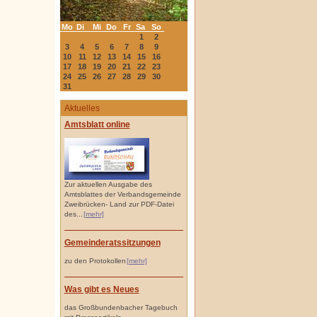
Mo
Di
Mi
Do
Fr
Sa
So
1
2
3
4
5
6
7
8
9
10
11
12
13
14
15
16
17
18
19
20
21
22
23
24
25
26
27
28
29
30
31
Aktuelles
Amtsblatt online
Zur aktuellen Ausgabe des
Amtsblattes der Verbandsgemeinde
Zweibrücken- Land zur PDF-Datei
des...
[mehr]
Gemeinderatssitzungen
zu den Protokollen
[mehr]
Was gibt es Neues
das Großbundenbacher Tagebuch