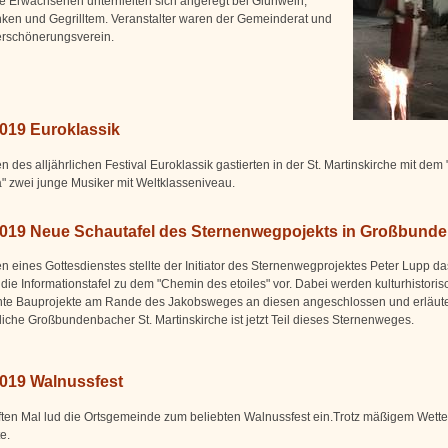
ie Erwachsenen unterhielten sich angeregt bei Glühwein,
nken und Gegrilltem. Veranstalter waren der Gemeinderat und
erschönerungsverein.
2019 Euroklassik
des alljährlichen Festival Euroklassik gastierten in der St. Martinskirche mit dem
" zwei junge Musiker mit Weltklasseniveau.
2019 Neue Schautafel des Sternenwegpojekts in Großbund
 eines Gottesdienstes stellte der Initiator des Sternenwegprojektes Peter Lupp d
die Informationstafel zu dem "Chemin des etoiles" vor. Dabei werden kulturhistoris
nte Bauprojekte am Rande des Jakobsweges an diesen angeschlossen und erläute
rliche Großbundenbacher St. Martinskirche ist jetzt Teil dieses Sternenweges.
2019 Walnussfest
ten Mal lud die Ortsgemeinde zum beliebten Walnussfest ein.Trotz mäßigem Wett
e.