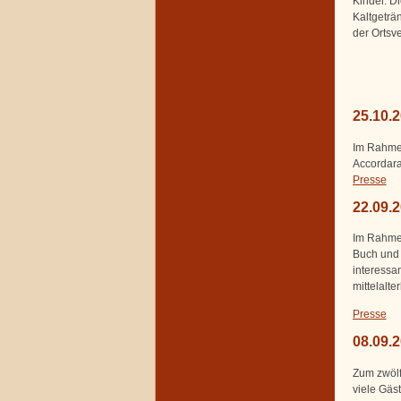
Kinder. D
Kaltgeträ
der Ortsv
25.10.
Im Rahmen 
Accordara
Presse
22.09.
Im Rahmen
Buch und 
interessa
mittelalte
Presse
08.09.
Zum zwölf
viele Gäst