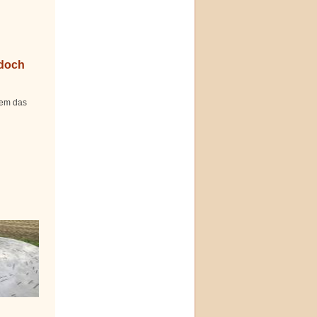
 doch
dem das