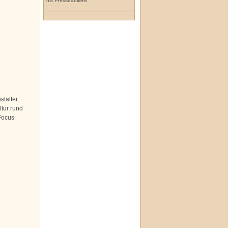
mit Presseartikeln
stalter
tur rund
 Focus