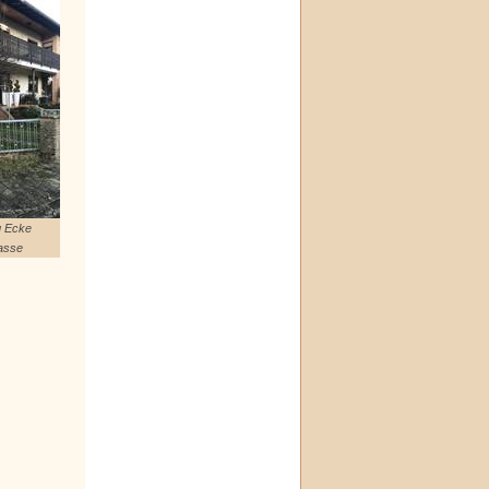
g Ecke
rasse