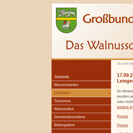
Sie sind hi
17.09.
Startseite
Leisge
Wissenswertes
An diesem
Dorfleben
wurden au
Tourismus
oder nich
weitere I
Walnussfest
Presse
Gemeindevorstand
Bildergalerie
Presse