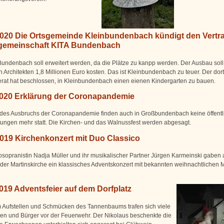
2020 Die Ortsgemeinde Kleinbundenbach kündigt den Vertra
emeinschaft KITA Bundenbach
Bundenbach soll erweitert werden, da die Plätze zu kanpp werden. Der Ausbau soll 
 Architekten 1,8 Millionen Euro kosten. Das ist Kleinbundenbach zu teuer. Der dort
at hat beschlossen, in Kleinbundenbach einen eienen Kindergarten zu bauen.
2020 Erklärung der Coronapandemie
des Ausbruchs der Coronapandemie finden auch in Großbundenbach keine öffentl
tungen mehr statt. Die Kirchen- und das Walnussfest werden abgesagt.
2019 Kirchenkonzert mit Duo Classico
sopranistin Nadja Müller und ihr musikalischer Partner Jürgen Karmeinski gaben 
 der Martinskirche ein klassisches Adventskonzert mit bekannten weihnachtlichen 
019 Adventsfeier auf dem Dorfplatz
Aufstellen und Schmücken des Tannenbaums trafen sich viele
en und Bürger vor der Feuerwehr. Der Nikolaus beschenkte die