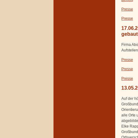
Presse
Presse
17.06.
gebaut
Firma Abo
Aufstelle
Presse
Presse
Presse
13.05.
Auf der h
Großbund
Orientieru
alle Orte
abgebilde
Elke Rapp
Großbund
Ortsversc