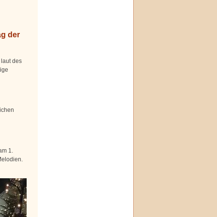
g der
laut des
ige
ichen
am 1.
Melodien.