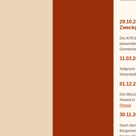
29.10.
Zweckg
Die KITA 
planenden
Gemeinder
11.03.
Aufgrund 
Veranstal
01.12.
Die Mezzo
Advent in
Presse
30.11.2
Nach dem 
Bürgerinn