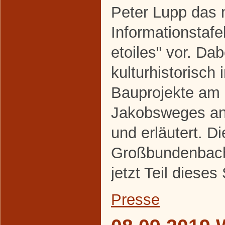
Peter Lupp das 
Informationstaf
etoiles" vor. Da
kulturhistorisch 
Bauprojekte am
Jakobsweges an
und erläutert. Di
Großbundenbache
jetzt Teil diese
Presse