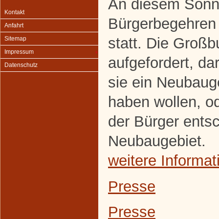
An diesem Sonnt
Kontakt
Bürgerbegehren
Anfahrt
statt. Die Groß
Sitemap
Impressum
aufgefordert, d
Datenschutz
sie ein Neubaug
haben wollen, od
der Bürger entsc
Neubaugebiet.
weitere Informat
Presse
Presse