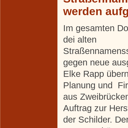
werden aufg
Im gesamten Do
dei alten
Straßennamenss
gegen neue aus
Elke Rapp über
Planung und Fi
aus Zweibrücke
Auftrag zur Her
der Schilder. De