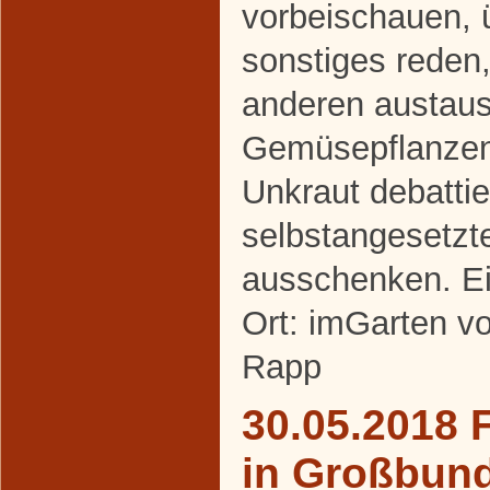
vorbeischauen, 
sonstiges reden,
anderen austaus
Gemüsepflanze
Unkraut debattie
selbstangesetzt
ausschenken. Ei
Ort: imGarten v
Rapp
30.05.2018 
in Großbun