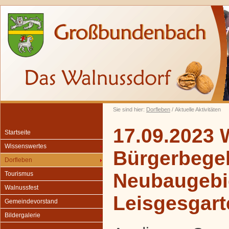
Sie sind hier:
Dorfleben
/ Aktuelle Aktivitäten
17.09.2023 
Startseite
Wissenswertes
Bürgerbegeh
Dorfleben
Neubaugebi
Tourismus
Walnussfest
Leisgesgart
Gemeindevorstand
Bildergalerie