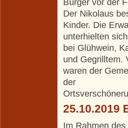
Bürger vor der 
Der Nikolaus be
Kinder. Die Erw
unterhielten sic
bei Glühwein, K
und Gegrilltem. 
waren der Geme
der
Ortsverschöneru
25.10.2019 
Im Rahmen des al