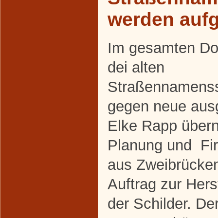
werden aufg
Im gesamten Do
dei alten
Straßennamenss
gegen neue aus
Elke Rapp über
Planung und Fi
aus Zweibrücke
Auftrag zur Her
der Schilder. De