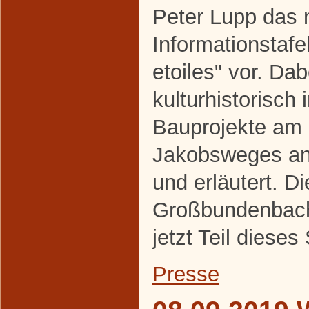
Peter Lupp das 
Informationstaf
etoiles" vor. Da
kulturhistorisch 
Bauprojekte am
Jakobsweges an
und erläutert. Di
Großbundenbache
jetzt Teil diese
Presse