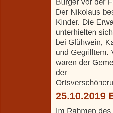
Bürger vor der 
Der Nikolaus be
Kinder. Die Erw
unterhielten sic
bei Glühwein, K
und Gegrilltem. 
waren der Geme
der
Ortsverschöneru
25.10.2019 
Im Rahmen des al