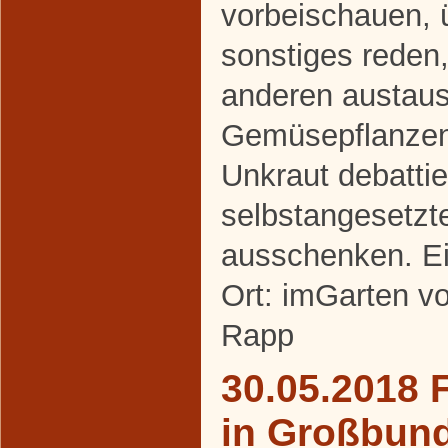
vorbeischauen, 
sonstiges reden,
anderen austaus
Gemüsepflanze
Unkraut debattie
selbstangesetzt
ausschenken. Ei
Ort: imGarten v
Rapp
30.05.2018 
in Großbun