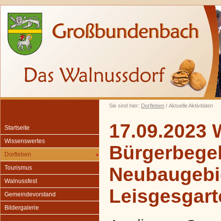
Sie sind hier:
Dorfleben
/ Aktuelle Aktivitäten
17.09.2023 
Startseite
Wissenswertes
Bürgerbegeh
Dorfleben
Neubaugebi
Tourismus
Walnussfest
Leisgesgart
Gemeindevorstand
Bildergalerie