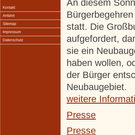
An diesem Sonnt
Kontakt
Bürgerbegehren
Anfahrt
statt. Die Groß
Sitemap
Impressum
aufgefordert, d
Datenschutz
sie ein Neubaug
haben wollen, od
der Bürger entsc
Neubaugebiet.
weitere Informat
Presse
Presse