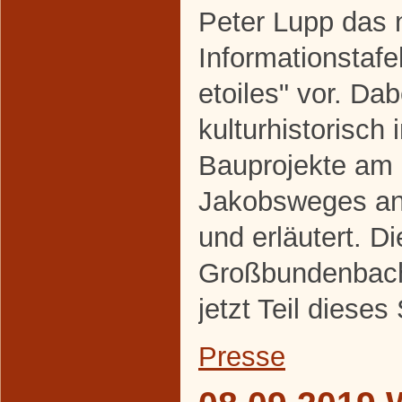
Peter Lupp das 
Informationstaf
etoiles" vor. Da
kulturhistorisch 
Bauprojekte am
Jakobsweges an
und erläutert. Di
Großbundenbache
jetzt Teil diese
Presse