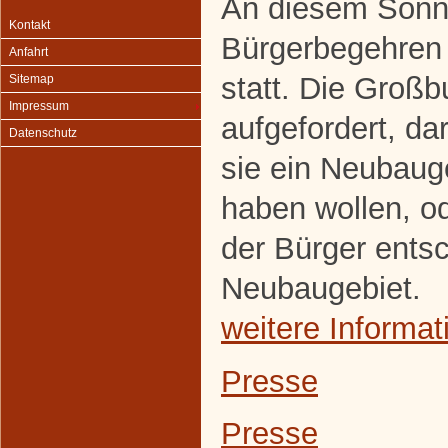
An diesem Sonnt
Kontakt
Bürgerbegehren
Anfahrt
statt. Die Groß
Sitemap
Impressum
aufgefordert, d
Datenschutz
sie ein Neubaug
haben wollen, od
der Bürger entsc
Neubaugebiet.
weitere Informat
Presse
Presse