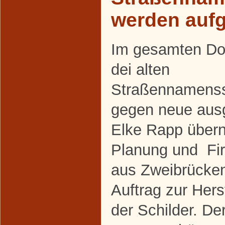
werden aufg
Im gesamten Do
dei alten
Straßennamenss
gegen neue aus
Elke Rapp über
Planung und Fi
aus Zweibrücke
Auftrag zur Her
der Schilder. De