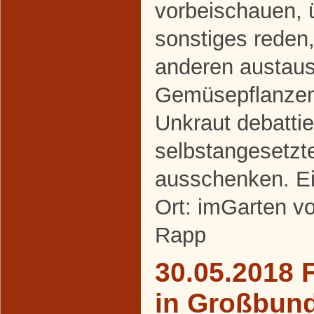
vorbeischauen, 
sonstiges reden,
anderen austaus
Gemüsepflanze
Unkraut debattie
selbstangesetzt
ausschenken. Ei
Ort: imGarten v
Rapp
30.05.2018 
in Großbun