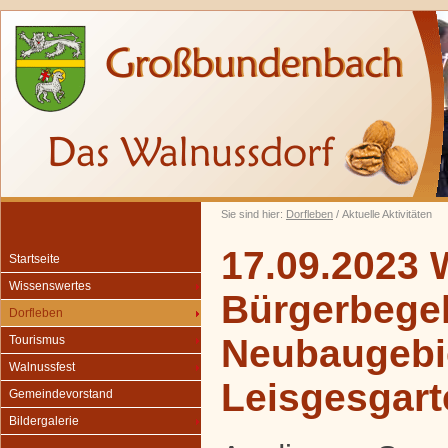
Sie sind hier:
Dorfleben
/ Aktuelle Aktivitäten
17.09.2023 
Startseite
Wissenswertes
Bürgerbegeh
Dorfleben
Neubaugebi
Tourismus
Walnussfest
Leisgesgart
Gemeindevorstand
Bildergalerie