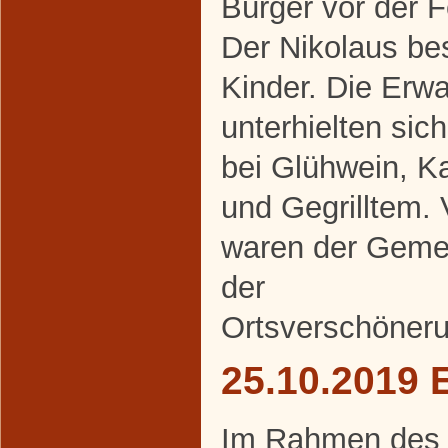
Bürger vor der 
Der Nikolaus be
Kinder. Die Erw
unterhielten sic
bei Glühwein, K
und Gegrilltem. 
waren der Geme
der
Ortsverschöneru
25.10.2019 
Im Rahmen des al