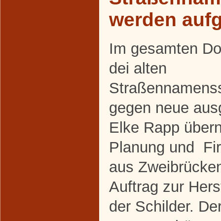
werden aufg
Im gesamten Do
dei alten
Straßennamenss
gegen neue aus
Elke Rapp über
Planung und Fi
aus Zweibrücke
Auftrag zur Her
der Schilder. De