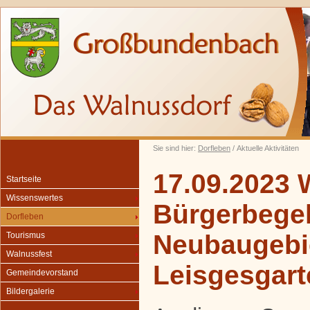
Sie sind hier:
Dorfleben
/ Aktuelle Aktivitäten
17.09.2023 
Startseite
Wissenswertes
Bürgerbegeh
Dorfleben
Neubaugebi
Tourismus
Walnussfest
Leisgesgart
Gemeindevorstand
Bildergalerie