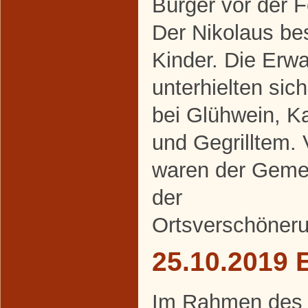
Bürger vor der 
Der Nikolaus be
Kinder. Die Erw
unterhielten sic
bei Glühwein, K
und Gegrilltem. 
waren der Geme
der
Ortsverschöneru
25.10.2019 
Im Rahmen des al