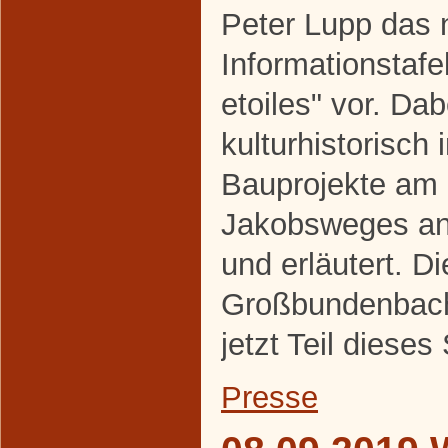
Peter Lupp das 
Informationstaf
etoiles" vor. Da
kulturhistorisch 
Bauprojekte am
Jakobsweges an
und erläutert. Di
Großbundenbache
jetzt Teil diese
Presse