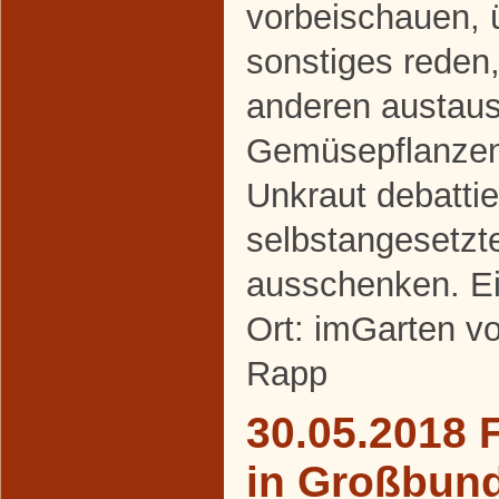
vorbeischauen, 
sonstiges reden,
anderen austaus
Gemüsepflanze
Unkraut debattie
selbstangesetzt
ausschenken. Ei
Ort: imGarten v
Rapp
30.05.2018 
in Großbun