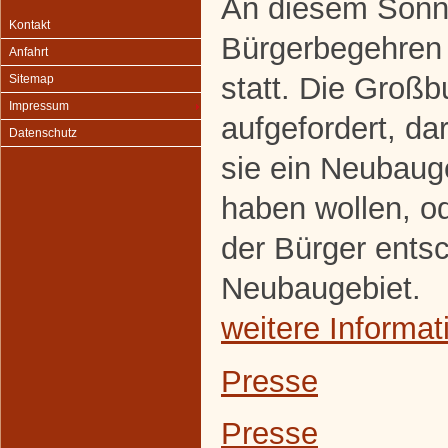
An diesem Sonnt
Kontakt
Bürgerbegehren
Anfahrt
statt. Die Groß
Sitemap
Impressum
aufgefordert, d
Datenschutz
sie ein Neubaug
haben wollen, od
der Bürger entsc
Neubaugebiet.
weitere Informat
Presse
Presse