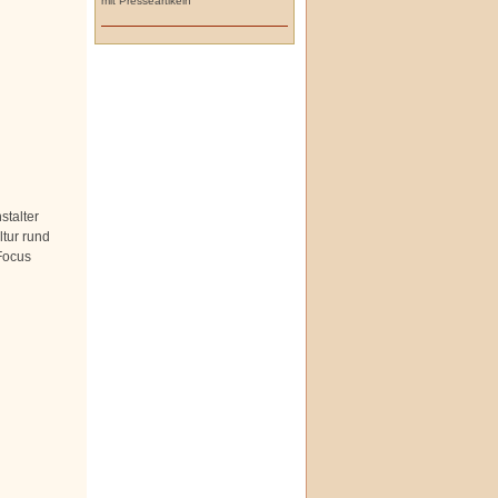
mit Presseartikeln
stalter
tur rund
 Focus