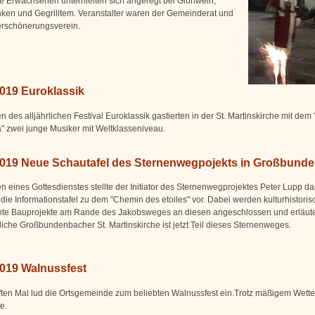
ie Erwachsenen unterhielten sich angeregt bei Glühwein,
nken und Gegrilltem. Veranstalter waren der Gemeinderat und
erschönerungsverein.
2019 Euroklassik
des alljährlichen Festival Euroklassik gastierten in der St. Martinskirche mit dem
" zwei junge Musiker mit Weltklasseniveau.
2019 Neue Schautafel des Sternenwegpojekts in Großbund
 eines Gottesdienstes stellte der Initiator des Sternenwegprojektes Peter Lupp d
die Informationstafel zu dem "Chemin des etoiles" vor. Dabei werden kulturhistoris
nte Bauprojekte am Rande des Jakobsweges an diesen angeschlossen und erläute
rliche Großbundenbacher St. Martinskirche ist jetzt Teil dieses Sternenweges.
2019 Walnussfest
ten Mal lud die Ortsgemeinde zum beliebten Walnussfest ein.Trotz mäßigem Wett
e.