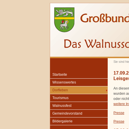
Sie sind hi
17.09.
Startseite
Leisge
Wissenswertes
An diesem
Dorfleben
wurden au
Tourismus
oder nich
weitere I
Walnussfest
Presse
Gemeindevorstand
Bildergalerie
Presse