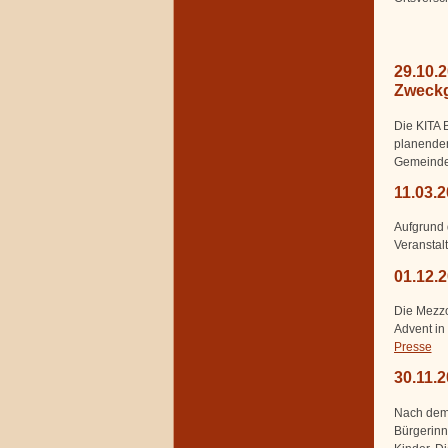
29.10.
Zweckg
Die KITA 
planenden
Gemeinder
11.03.
Aufgrund 
Veranstal
01.12.
Die Mezzo
Advent in
Presse
30.11.2
Nach dem 
Bürgerinn