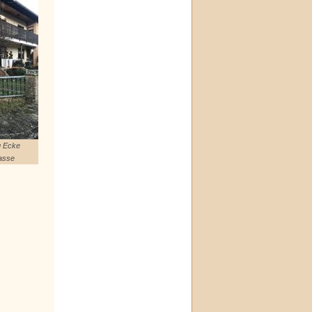
g Ecke
rasse