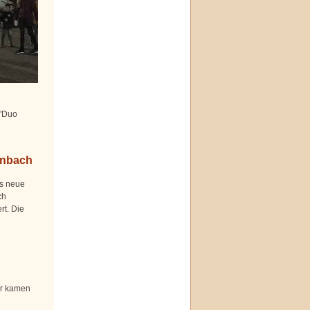
 "Duo
enbach
as neue
ch
rt. Die
er kamen