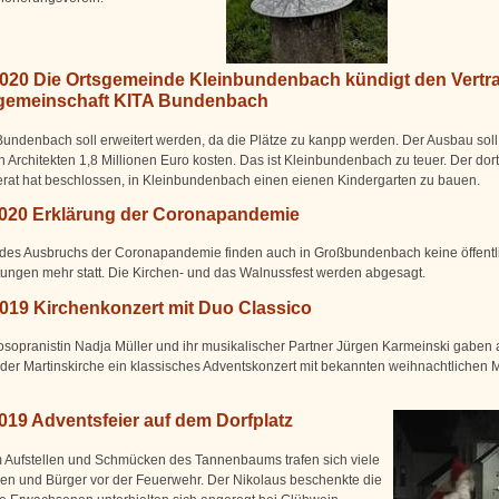
2020 Die Ortsgemeinde Kleinbundenbach kündigt den Vertra
emeinschaft KITA Bundenbach
Bundenbach soll erweitert werden, da die Plätze zu kanpp werden. Der Ausbau soll 
 Architekten 1,8 Millionen Euro kosten. Das ist Kleinbundenbach zu teuer. Der dort
at hat beschlossen, in Kleinbundenbach einen eienen Kindergarten zu bauen.
2020 Erklärung der Coronapandemie
des Ausbruchs der Coronapandemie finden auch in Großbundenbach keine öffentl
tungen mehr statt. Die Kirchen- und das Walnussfest werden abgesagt.
2019 Kirchenkonzert mit Duo Classico
sopranistin Nadja Müller und ihr musikalischer Partner Jürgen Karmeinski gaben 
 der Martinskirche ein klassisches Adventskonzert mit bekannten weihnachtlichen 
019 Adventsfeier auf dem Dorfplatz
Aufstellen und Schmücken des Tannenbaums trafen sich viele
en und Bürger vor der Feuerwehr. Der Nikolaus beschenkte die