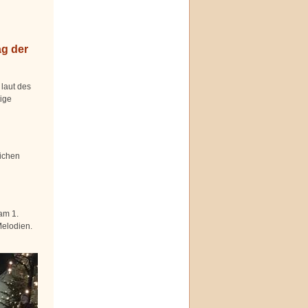
g der
laut des
ige
ichen
am 1.
Melodien.