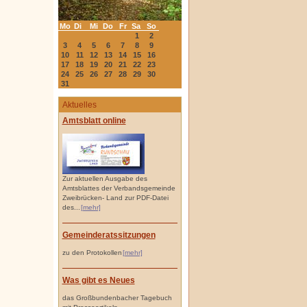
Mo
Di
Mi
Do
Fr
Sa
So
1
2
3
4
5
6
7
8
9
10
11
12
13
14
15
16
17
18
19
20
21
22
23
24
25
26
27
28
29
30
31
Aktuelles
Amtsblatt online
Zur aktuellen Ausgabe des
Amtsblattes der Verbandsgemeinde
Zweibrücken- Land zur PDF-Datei
des...
[mehr]
Gemeinderatssitzungen
zu den Protokollen
[mehr]
Was gibt es Neues
das Großbundenbacher Tagebuch