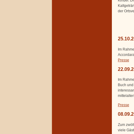
Kinder. D
Kaltgeträ
der Ortsv
25.10.
Im Rahmen 
Accordara
Presse
22.09.
Im Rahmen
Buch und 
interessa
mittelalte
Presse
08.09.
Zum zwölf
viele Gäst