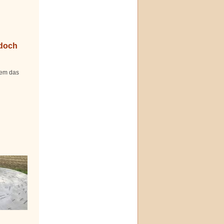
 doch
dem das