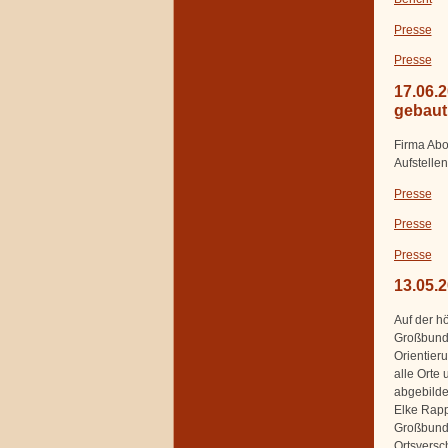
Presse
Presse
17.06.
gebaut
Firma Abo
Aufstelle
Presse
Presse
Presse
13.05.
Auf der h
Großbund
Orientieru
alle Orte
abgebilde
Elke Rapp
Großbund
Ortsversc