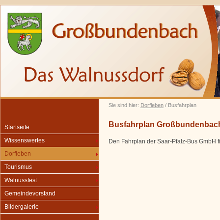
Sie sind hier:
Dorfleben
/ Busfahrplan
Busfahrplan Großbundenbac
Startseite
Wissenswertes
Den Fahrplan der Saar-Pfalz-Bus GmbH fi
Dorfleben
Tourismus
Walnussfest
Gemeindevorstand
Bildergalerie