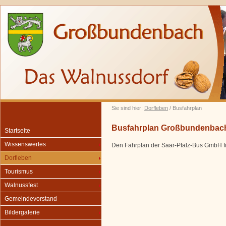
Sie sind hier:
Dorfleben
/ Busfahrplan
Busfahrplan Großbundenbac
Startseite
Wissenswertes
Den Fahrplan der Saar-Pfalz-Bus GmbH fi
Dorfleben
Tourismus
Walnussfest
Gemeindevorstand
Bildergalerie