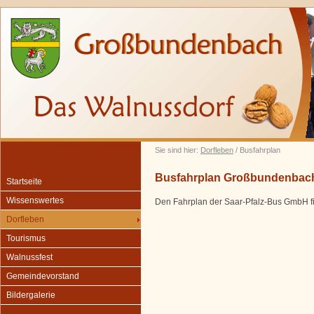
Sie sind hier:
Dorfleben
/ Busfahrplan
Busfahrplan Großbundenbac
Startseite
Wissenswertes
Den Fahrplan der Saar-Pfalz-Bus GmbH fi
Dorfleben
Tourismus
Walnussfest
Gemeindevorstand
Bildergalerie