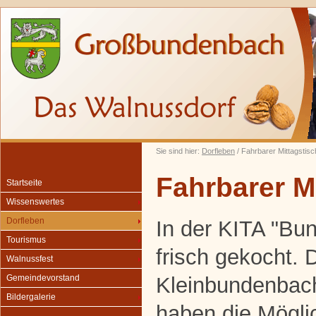
Sie sind hier:
Dorfleben
/ Fahrbarer Mittagstisc
Fahrbarer M
Startseite
Wissenswertes
Dorfleben
In der KITA "Bun
Tourismus
frisch gekocht. 
Walnussfest
Kleinbundenbac
Gemeindevorstand
Bildergalerie
haben die Möglic