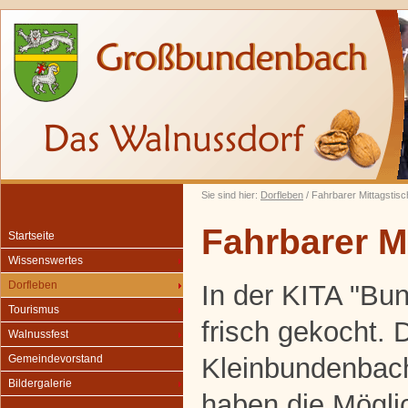
Sie sind hier:
Dorfleben
/ Fahrbarer Mittagstisc
Fahrbarer M
Startseite
Wissenswertes
Dorfleben
In der KITA "Bun
Tourismus
frisch gekocht. 
Walnussfest
Kleinbundenbac
Gemeindevorstand
Bildergalerie
haben die Möglic