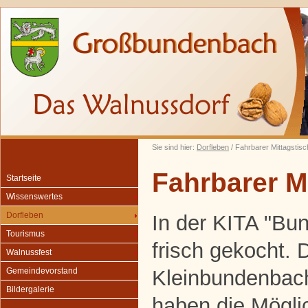
Sie sind hier:
Dorfleben
/ Fahrbarer Mittagstisc
Fahrbarer M
Startseite
Wissenswertes
Dorfleben
In der KITA "Bun
Tourismus
frisch gekocht. 
Walnussfest
Kleinbundenbac
Gemeindevorstand
Bildergalerie
haben die Möglic