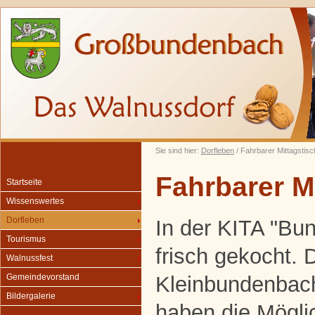
Sie sind hier:
Dorfleben
/ Fahrbarer Mittagstisc
Fahrbarer M
Startseite
Wissenswertes
Dorfleben
In der KITA "Bun
Tourismus
frisch gekocht. 
Walnussfest
Kleinbundenbac
Gemeindevorstand
Bildergalerie
haben die Möglic