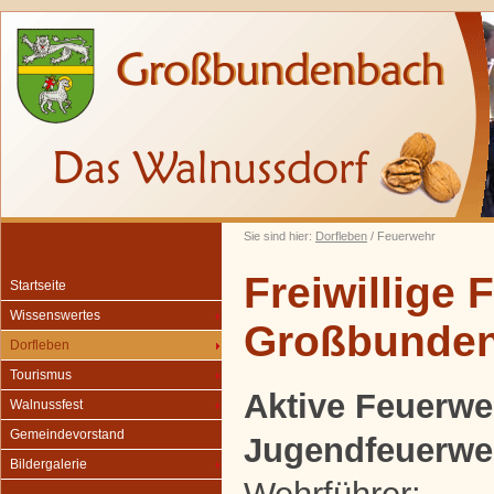
Sie sind hier:
Dorfleben
/ Feuerwehr
Freiwillige
Startseite
Wissenswertes
Großbunde
Dorfleben
Tourismus
Aktive Feuerwe
Walnussfest
Gemeindevorstand
Jugendfeuerwe
Bildergalerie