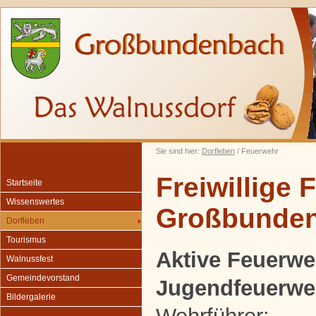
Sie sind hier:
Dorfleben
/ Feuerwehr
Freiwillige
Startseite
Wissenswertes
Großbunde
Dorfleben
Tourismus
Aktive Feuerwe
Walnussfest
Gemeindevorstand
Jugendfeuerwe
Bildergalerie