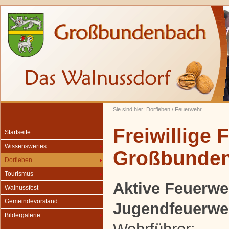
Sie sind hier:
Dorfleben
/ Feuerwehr
Freiwillige
Startseite
Wissenswertes
Großbunde
Dorfleben
Tourismus
Aktive Feuerwe
Walnussfest
Gemeindevorstand
Jugendfeuerwe
Bildergalerie