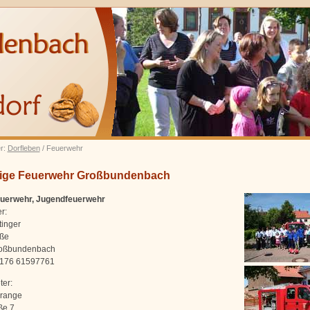
er:
Dorfleben
/ Feuerwehr
llige Feuerwehr Großbundenbach
euerwehr, Jugendfeuerwehr
r:
tinger
aße
oßbundenbach
0176 61597761
ter:
Prange
ße 7