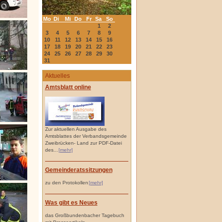
Mo
Di
Mi
Do
Fr
Sa
So
1
2
3
4
5
6
7
8
9
10
11
12
13
14
15
16
17
18
19
20
21
22
23
24
25
26
27
28
29
30
31
Aktuelles
Amtsblatt online
Zur aktuellen Ausgabe des
Amtsblattes der Verbandsgemeinde
Zweibrücken- Land zur PDF-Datei
des...
[mehr]
Gemeinderatssitzungen
zu den Protokollen
[mehr]
Was gibt es Neues
das Großbundenbacher Tagebuch