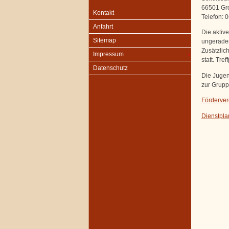
66501 Gr
Kontakt
Telefon: 
Anfahrt
Die aktive
Sitemap
ungeraden
Zusätzlic
Impressum
statt. Tr
Datenschutz
Die Jugend
zur Grup
Förderver
Dienstpla