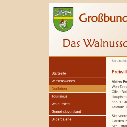
Sie sind hi
Freiwi
Startseite
Wissenswertes
Aktive F
Wehrführe
Dorfleben
Oliver Bet
Tourismus
Hauptstr
66501 Gr
Walnussfest
Telefon: 
Gemeindevorstand
Stellvertre
Bildergalerie
Carsten 
Schulstra