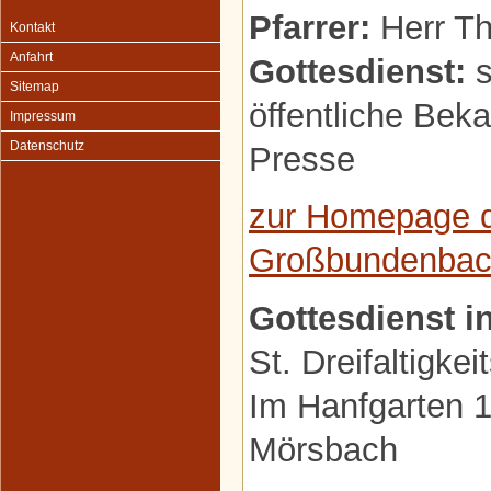
Pfarrer:
Herr Th
Kontakt
Anfahrt
Gottesdienst:
s
Sitemap
öffentliche Be
Impressum
Datenschutz
Presse
zur Homepage d
Großbundenba
Gottesdienst i
St. Dreifaltigkei
Im Hanfgarten 
Mörsbach