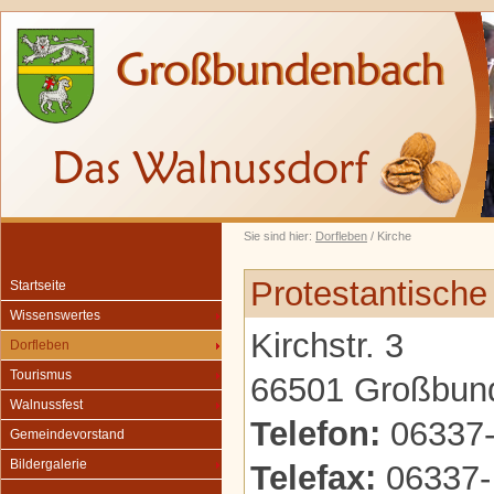
Sie sind hier:
Dorfleben
/ Kirche
Protestantisch
Startseite
Wissenswertes
Kirchstr. 3
Dorfleben
Tourismus
66501 Großbun
Walnussfest
Telefon:
06337-
Gemeindevorstand
Bildergalerie
Telefax:
06337-