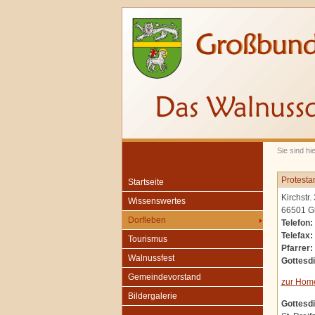
Sie sind hi
Protesta
Startseite
Kirchstr. 
Wissenswertes
66501 G
Dorfleben
Telefon:
Telefax:
Tourismus
Pfarrer:
Walnussfest
Gottesdi
Gemeindevorstand
zur Hom
Bildergalerie
Gottesdi