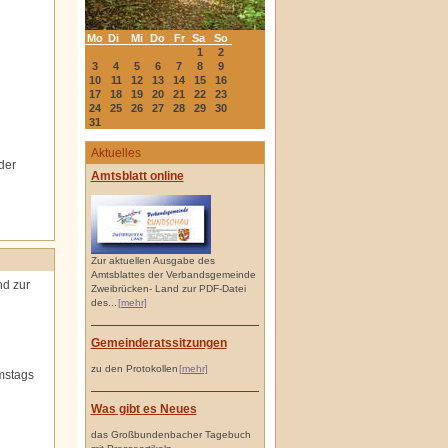
Mo
Di
Mi
Do
Fr
Sa
So
1
2
3
4
5
6
7
8
9
10
11
12
13
14
15
16
17
18
19
20
21
22
23
24
25
26
27
28
29
30
31
Aktuelles
der
Amtsblatt online
Zur aktuellen Ausgabe des
Amtsblattes der Verbandsgemeinde
nd zur
Zweibrücken- Land zur PDF-Datei
des...
[mehr]
Gemeinderatssitzungen
zu den Protokollen
[mehr]
amstags
Was gibt es Neues
das Großbundenbacher Tagebuch