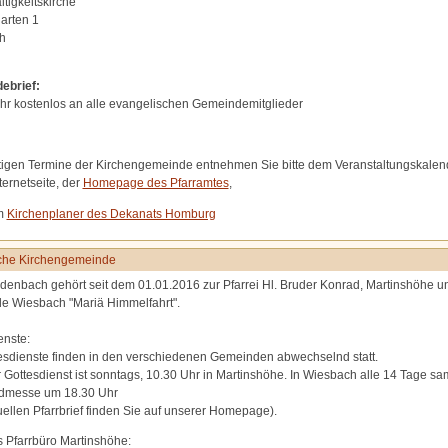
altigkeitskirche
arten 1
h
ebrief:
ahr kostenlos an alle evangelischen Gemeindemitglieder
tigen Termine der Kirchengemeinde entnehmen Sie bitte dem Veranstaltungskalen
ternetseite, der
Homepage des Pfarramtes
,
m
Kirchenplaner des Dekanats Homburg
sche Kirchengemeinde
enbach gehört seit dem 01.01.2016 zur Pfarrei Hl. Bruder Konrad, Martinshöhe u
 Wiesbach "Mariä Himmelfahrt".
enste:
esdienste finden in den verschiedenen Gemeinden abwechselnd statt.
r Gottesdienst ist sonntags, 10.30 Uhr in Martinshöhe. In Wiesbach alle 14 Tage s
dmesse um 18.30 Uhr
uellen Pfarrbrief finden Sie auf unserer Homepage).
s Pfarrbüro Martinshöhe: