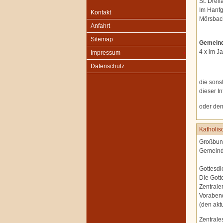
St. Dreif
Im Hanfg
Kontakt
Mörsbac
Anfahrt
Sitemap
Gemeind
4 x im J
Impressum
Datenschutz
die sons
dieser In
oder de
Katholi
Großbund
Gemeinde
Gottesdi
Die Gott
Zentrale
Voraben
(den akt
Zentrale