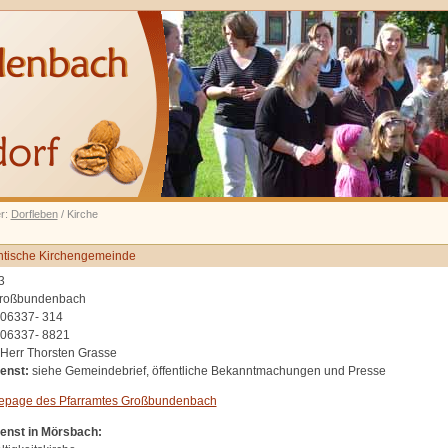
er:
Dorfleben
/ Kirche
ntische Kirchengemeinde
3
roßbundenbach
06337- 314
06337- 8821
Herr Thorsten Grasse
enst:
siehe Gemeindebrief, öffentliche Bekanntmachungen und Presse
epage des Pfarramtes Großbundenbach
enst in Mörsbach: