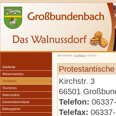
Sie sind hier:
Dorfleben
/ Kirche
Protestantisch
Startseite
Wissenswertes
Kirchstr. 3
Dorfleben
Tourismus
66501 Großbun
Walnussfest
Telefon:
06337-
Gemeindevorstand
Bildergalerie
Telefax:
06337-