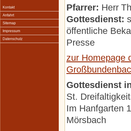
Pfarrer:
Herr Th
Kontakt
Anfahrt
Gottesdienst:
s
Sitemap
öffentliche Be
Impressum
Datenschutz
Presse
zur Homepage d
Großbundenba
Gottesdienst i
St. Dreifaltigkei
Im Hanfgarten 
Mörsbach