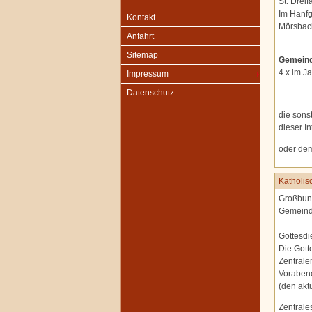
St. Dreif
Im Hanfg
Kontakt
Mörsbac
Anfahrt
Sitemap
Gemeind
4 x im J
Impressum
Datenschutz
die sons
dieser In
oder de
Katholi
Großbund
Gemeinde
Gottesdi
Die Gott
Zentrale
Voraben
(den akt
Zentrale