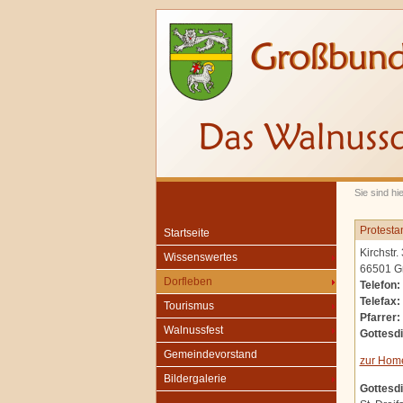
Sie sind hi
Protesta
Startseite
Kirchstr. 
Wissenswertes
66501 G
Dorfleben
Telefon:
Telefax:
Tourismus
Pfarrer:
Walnussfest
Gottesdi
Gemeindevorstand
zur Hom
Bildergalerie
Gottesdi