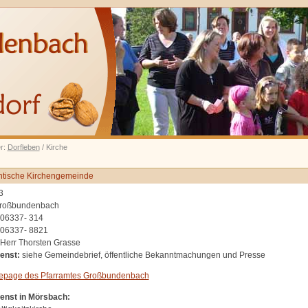
er:
Dorfleben
/ Kirche
ntische Kirchengemeinde
3
roßbundenbach
06337- 314
06337- 8821
Herr Thorsten Grasse
enst:
siehe Gemeindebrief, öffentliche Bekanntmachungen und Presse
epage des Pfarramtes Großbundenbach
enst in Mörsbach: