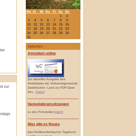
Mo
Di
Mi
Do
Fr
Sa
So
1
2
3
4
5
6
7
8
9
10
11
12
13
14
15
16
17
18
19
20
21
22
23
24
25
26
27
28
29
30
31
Aktuelles
der
Amtsblatt online
Zur aktuellen Ausgabe des
Amtsblattes der Verbandsgemeinde
nd zur
Zweibrücken- Land zur PDF-Datei
des...
[mehr]
Gemeinderatssitzungen
zu den Protokollen
[mehr]
amstags
Was gibt es Neues
das Großbundenbacher Tagebuch