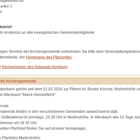
altigkeitskirche
arten 1
h
ebrief:
ahr kostenlos an alle evangelischen Gemeindemitglieder
tigen Termine der Kirchengemeinde entnehmen Sie bitte dem Veranstaltungskalen
ternetseite, der
Homepage des Pfarramtes
,
m
Kirchenplaner des Dekanats Homburg
sche Kirchengemeinde
enbach gehört seit dem 01.01.2016 zur Pfarrei Hl. Bruder Konrad, Martinshöhe u
 Wiesbach "Mariä Himmelfahrt".
enste:
esdienste finden in den verschiedenen Gemeinden abwechselnd statt.
r Gottesdienst ist sonntags, 10.30 Uhr in Martinshöhe. In Wiesbach alle 14 Tage s
dmesse um 18.30 Uhr
uellen Pfarrbrief finden Sie auf unserer Homepage).
s Pfarrbüro Martinshöhe: