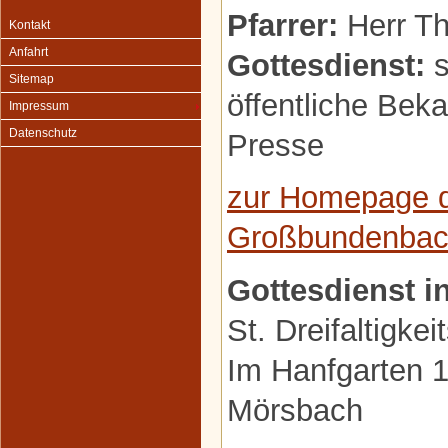
Pfarrer:
Herr Th
Kontakt
Anfahrt
Gottesdienst:
s
Sitemap
öffentliche Be
Impressum
Datenschutz
Presse
zur Homepage d
Großbundenba
Gottesdienst i
St. Dreifaltigkei
Im Hanfgarten 
Mörsbach