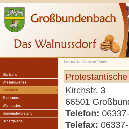
Sie sind hier:
Dorfleben
/ Kirche
Protestantisch
Startseite
Wissenswertes
Kirchstr. 3
Dorfleben
Tourismus
66501 Großbun
Walnussfest
Telefon:
06337-
Gemeindevorstand
Bildergalerie
Telefax:
06337-