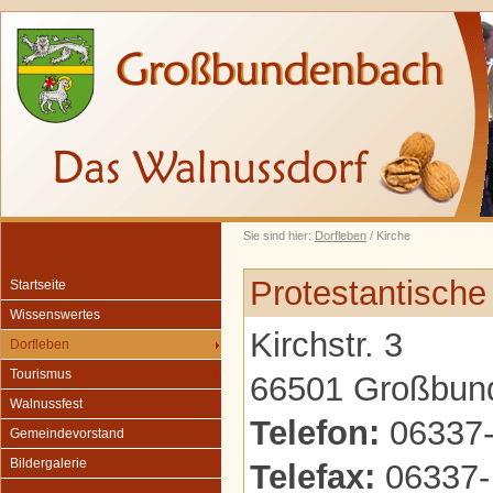
Sie sind hier:
Dorfleben
/ Kirche
Protestantisch
Startseite
Wissenswertes
Kirchstr. 3
Dorfleben
Tourismus
66501 Großbun
Walnussfest
Telefon:
06337-
Gemeindevorstand
Bildergalerie
Telefax:
06337-