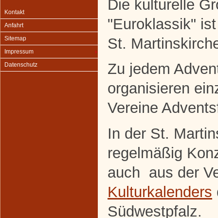
Die kulturelle G
Kontakt
"Euroklassik" ist
Anfahrt
St. Martinskirch
Sitemap
Impressum
Zu jedem Adve
Datenschutz
organisieren ein
Vereine Adventsf
In der St. Marti
regelmäßig Konze
auch aus der Ve
Kulturkalenders
Südwestpfalz.