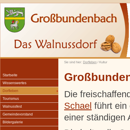
Sie sind hier:
Dorfleben
/ Kultur
Großbunden
Startseite
Wissenswertes
Dorfleben
Die freischaffen
Tourismus
Schael
führt ein
Walnussfest
einer ständigen 
Gemeindevorstand
Bildergalerie