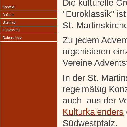
Die kulturelle G
Kontakt
"Euroklassik" ist
Anfahrt
St. Martinskirch
Sitemap
Impressum
Zu jedem Adve
Datenschutz
organisieren ein
Vereine Adventsf
In der St. Marti
regelmäßig Konze
auch aus der Ve
Kulturkalenders
Südwestpfalz.