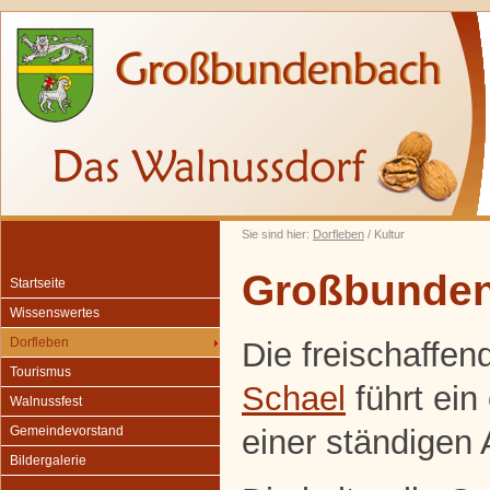
Sie sind hier:
Dorfleben
/ Kultur
Großbunden
Startseite
Wissenswertes
Dorfleben
Die freischaffen
Tourismus
Schael
führt ein
Walnussfest
einer ständigen 
Gemeindevorstand
Bildergalerie