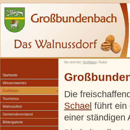
Sie sind hier:
Dorfleben
/ Kultur
Großbunden
Startseite
Wissenswertes
Dorfleben
Die freischaffen
Tourismus
Schael
führt ein
Walnussfest
einer ständigen 
Gemeindevorstand
Bildergalerie