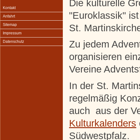
Die kulturelle G
Kontakt
"Euroklassik" ist
Anfahrt
St. Martinskirch
Sitemap
Impressum
Zu jedem Adve
Datenschutz
organisieren ein
Vereine Adventsf
In der St. Marti
regelmäßig Konze
auch aus der Ve
Kulturkalenders
Südwestpfalz.