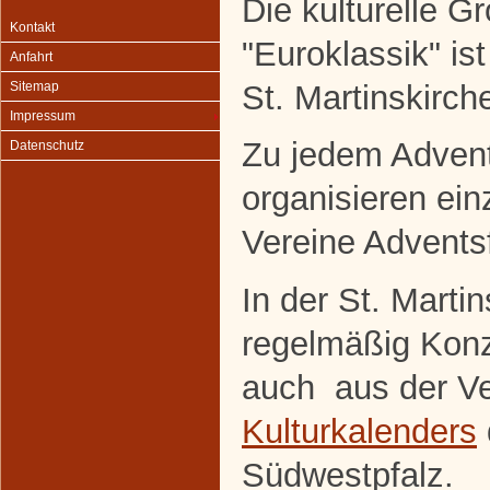
Die kulturelle G
Kontakt
"Euroklassik" ist
Anfahrt
St. Martinskirch
Sitemap
Impressum
Zu jedem Adve
Datenschutz
organisieren ein
Vereine Adventsf
In der St. Marti
regelmäßig Konze
auch aus der Ve
Kulturkalenders
Südwestpfalz.