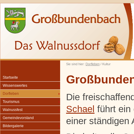
Sie sind hier:
Dorfleben
/ Kultur
Großbunden
Startseite
Wissenswertes
Dorfleben
Die freischaffen
Tourismus
Schael
führt ein
Walnussfest
einer ständigen 
Gemeindevorstand
Bildergalerie