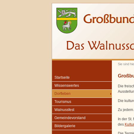
Sie sind hi
Großbu
Startseite
Wissenswertes
Die freis
Ausstellu
Dorfleben
Die kultur
Tourismus
Zu jedem 
Walnussfest
Gemeindevorstand
In der St.
des
Kultu
Bildergalerie
Die Termi