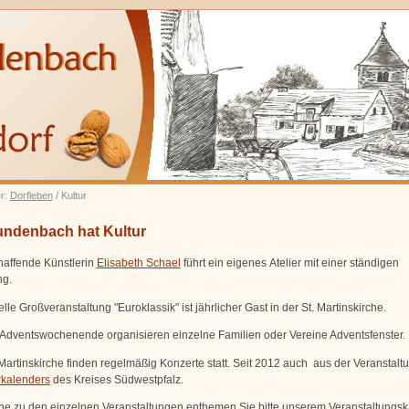
er:
Dorfleben
/ Kultur
ndenbach hat Kultur
chaffende Künstlerin
Elisabeth Schael
führt ein eigenes Atelier mit einer ständigen
ng.
elle Großveranstaltung "Euroklassik" ist jährlicher Gast in der St. Martinskirche.
Adventswochenende organisieren einzelne Familien oder Vereine Adventsfenster.
 Martinskirche finden regelmäßig Konzerte statt. Seit 2012 auch aus der Veranstalt
rkalenders
des Kreises Südwestpfalz.
ne zu den einzelnen Veranstaltungen enthemen Sie bitte unserem Veranstaltungsk