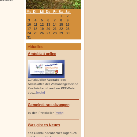
Mo
Di
Mi
Do
Fr
Sa
So
1
2
3
4
5
6
7
8
9
10
11
12
13
14
15
16
17
18
19
20
21
22
23
24
25
26
27
28
29
30
31
Aktuelles
Amtsblatt online
Zur aktuellen Ausgabe des
Amtsblattes der Verbandsgemeinde
Zweibrücken- Land zur PDF-Datei
des...
[mehr]
Gemeinderatssitzungen
zu den Protokollen
[mehr]
Was gibt es Neues
das Großbundenbacher Tagebuch