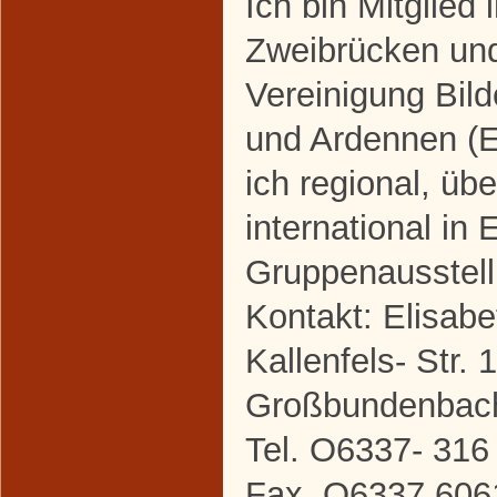
Ich bin Mitglied
Zweibrücken un
Vereinigung Bild
und Ardennen (E
ich regional, üb
international in 
Gruppenausstel
Kontakt: Elisabe
Kallenfels- Str.
Großbundenbac
Tel. O6337- 316
Fax .O6337 606