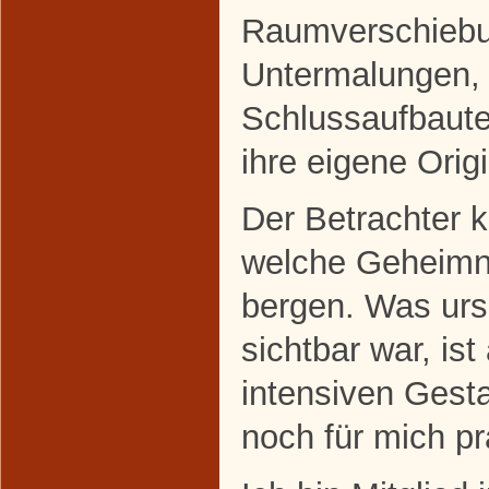
Raumverschiebu
Untermalungen,
Schlussaufbauten
ihre eigene Origi
Der Betrachter 
welche Geheimn
bergen. Was ursp
sichtbar war, i
intensiven Gest
noch für mich pr