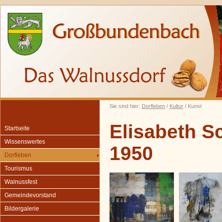
Sie sind hier:
Dorfleben
/
Kultur
/ Kunst
Elisabeth S
Startseite
Wissenswertes
1950
Dorfleben
Tourismus
Walnussfest
Gemeindevorstand
Bildergalerie