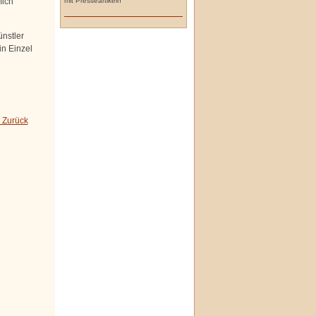
mit Presseartikeln
mich
nstler
in Einzel
 Zurück