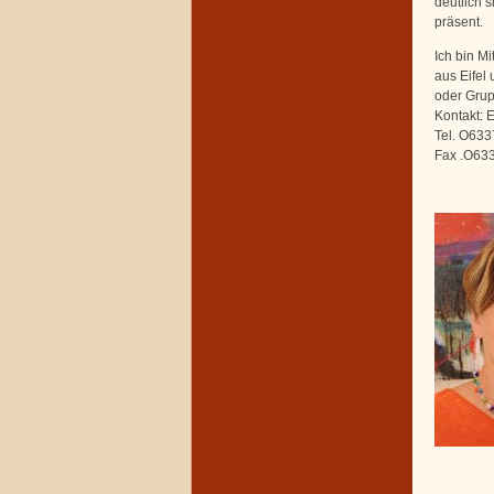
deutlich 
präsent.
Ich bin M
aus Eifel 
oder Gru
Kontakt: 
Tel. O633
Fax .O63