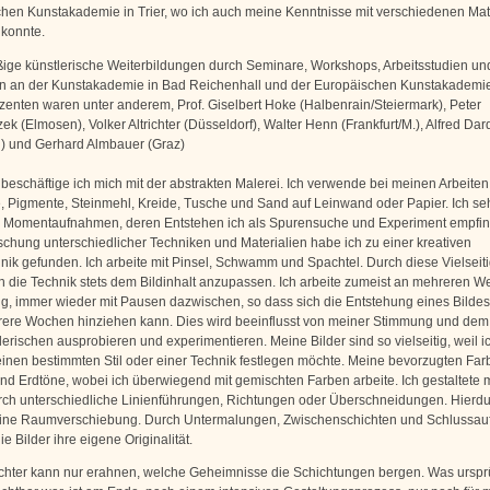
hen Kunstakademie in Trier, wo ich auch meine Kenntnisse mit verschiedenen Mat
konnte.
ge künstlerische Weiterbildungen durch Seminare, Workshops, Arbeitsstudien un
 an der Kunstakademie in Bad Reichenhall und der Europäischen Kunstakademie i
enten waren unter anderem, Prof. Giselbert Hoke (Halbenrain/Steiermark), Peter
k (Elmosen), Volker Altrichter (Düsseldorf), Walter Henn (Frankfurt/M.), Alfred Dar
 und Gerhard Almbauer (Graz)
 beschäftige ich mich mit der abstrakten Malerei. Ich verwende bei meinen Arbeiten
e, Pigmente, Steinmehl, Kreide, Tusche und Sand auf Leinwand oder Papier. Ich s
 Momentaufnahmen, deren Entstehen ich als Spurensuche und Experiment empfin
schung unterschiedlicher Techniken und Materialien habe ich zu einer kreativen
nik gefunden. Ich arbeite mit Pinsel, Schwamm und Spachtel. Durch diese Vielseitig
h die Technik stets dem Bildinhalt anzupassen. Ich arbeite zumeist an mehreren W
tig, immer wieder mit Pausen dazwischen, so dass sich die Entstehung eines Bilde
ere Wochen hinziehen kann. Dies wird beeinflusst von meiner Stimmung und dem
erischen ausprobieren und experimentieren. Meine Bilder sind so vielseitig, weil i
 einen bestimmten Stil oder einer Technik festlegen möchte. Meine bevorzugten Far
 und Erdtöne, wobei ich überwiegend mit gemischten Farben arbeite. Ich gestaltete 
ch unterschiedliche Linienführungen, Richtungen oder Überschneidungen. Hierdu
eine Raumverschiebung. Durch Untermalungen, Zwischenschichten und Schlussau
ie Bilder ihre eigene Originalität.
chter kann nur erahnen, welche Geheimnisse die Schichtungen bergen. Was urspr