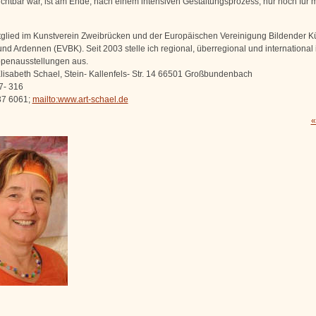
sichtbar war, ist am Ende, nach einem intensiven Gestaltungsprozess, nur noch für 
itglied im Kunstverein Zweibrücken und der Europäischen Vereinigung Bildender Kü
und Ardennen (EVBK). Seit 2003 stelle ich regional, überregional und international 
ppenausstellungen aus.
Elisabeth Schael, Stein- Kallenfels- Str. 14 66501 Großbundenbach
7- 316
37 6061;
mailto:www.art-schael.de
«