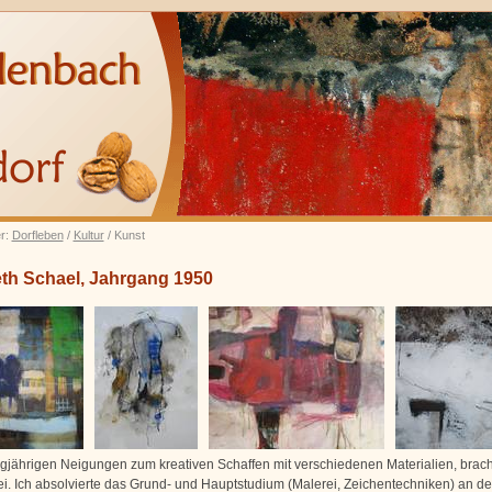
er:
Dorfleben
/
Kultur
/ Kunst
eth Schael, Jahrgang 1950
gjährigen Neigungen zum kreativen Schaffen mit verschiedenen Materialien, brac
ei. Ich absolvierte das Grund- und Hauptstudium (Malerei, Zeichentechniken) an de