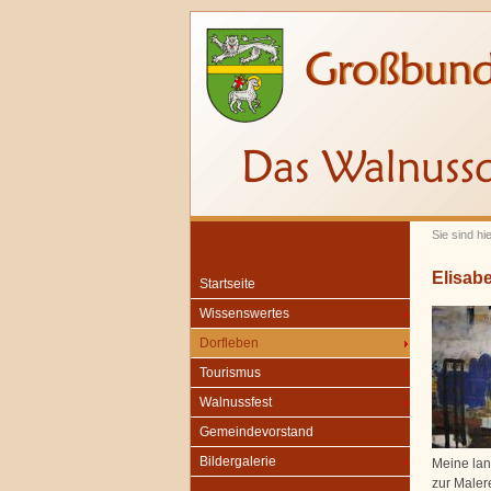
Sie sind hi
Elisab
Startseite
Wissenswertes
Dorfleben
Tourismus
Walnussfest
Gemeindevorstand
Bildergalerie
Meine lan
zur Maler