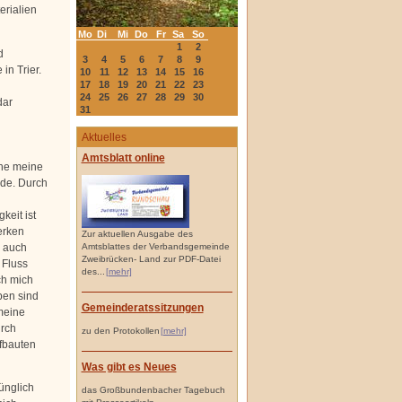
erialien
Mo
Di
Mi
Do
Fr
Sa
So
1
2
d
3
4
5
6
7
8
9
n Trier.
10
11
12
13
14
15
16
17
18
19
20
21
22
23
24
25
26
27
28
29
30
dar
31
Aktuelles
Amtsblatt online
ehe meine
de. Durch
keit ist
erken
Zur aktuellen Ausgabe des
s auch
Amtsblattes der Verbandsgemeinde
Zweibrücken- Land zur PDF-Datei
 Fluss
des...
[mehr]
ch mich
ben sind
Gemeinderatssitzungen
meine
rch
zu den Protokollen
[mehr]
fbauten
Was gibt es Neues
ünglich
das Großbundenbacher Tagebuch